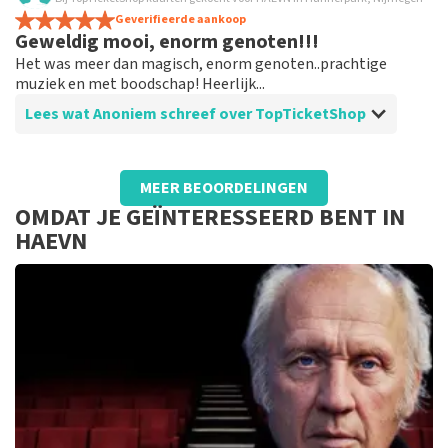
Goed
Geverifieerde aankoop
Geweldig mooi, enorm genoten!!!
Het was meer dan magisch, enorm genoten..prachtige
muziek en met boodschap! Heerlijk...
Lees wat Anoniem schreef over TopTicketShop
Beoordeling van Anoniem over
TopTicketShop
MEER BEOORDELINGEN
Helemaal goed
OMDAT JE GEÏNTERESSEERD BENT IN
HAEVN