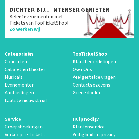
DICHTER BIJ... INTENSER GENIETEN
Beleef evenementen met
Tickets van TopTicketShop!
Zo werken wij
Categorieën
TopTicketShop
Concerten
Klantbeoordelingen
Cabaret en theater
Over Ons
Musicals
Veelgestelde vragen
Evenementen
Contactgegevens
Aanbiedingen
Goede doelen
Laatste nieuwsbrief
Service
Hulp nodig?
Groepsboekingen
Klantenservice
Verkoop Je Tickets
Veiligheid en privacy