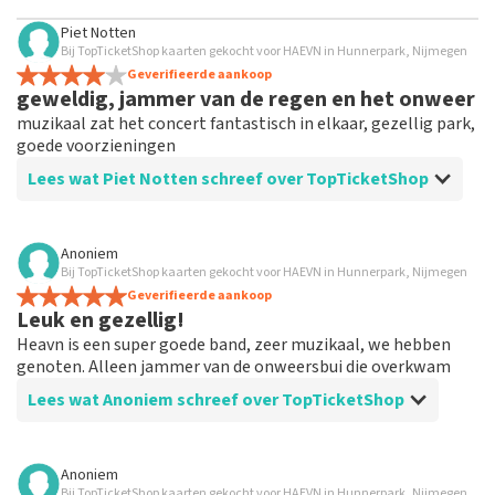
Piet Notten
Bij TopTicketShop kaarten gekocht voor HAEVN in Hunnerpark, Nijmegen
Geverifieerde aankoop
geweldig, jammer van de regen en het onweer
muzikaal zat het concert fantastisch in elkaar, gezellig park,
goede voorzieningen
Lees wat Piet Notten schreef over TopTicketShop
Beoordeling van Piet Notten over
TopTicketShop
Anoniem
Bij TopTicketShop kaarten gekocht voor HAEVN in Hunnerpark, Nijmegen
Goede service
Geverifieerde aankoop
Leuk en gezellig!
Heavn is een super goede band, zeer muzikaal, we hebben
genoten. Alleen jammer van de onweersbui die overkwam
Lees wat Anoniem schreef over TopTicketShop
Beoordeling van Anoniem over
TopTicketShop
Anoniem
Bij TopTicketShop kaarten gekocht voor HAEVN in Hunnerpark, Nijmegen