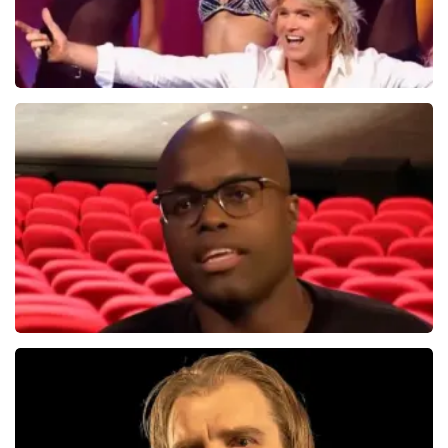
Hans Klok
314+
reviews
BEKIJKEN
Jandino Asporaat
499+
reviews
BEKIJKEN