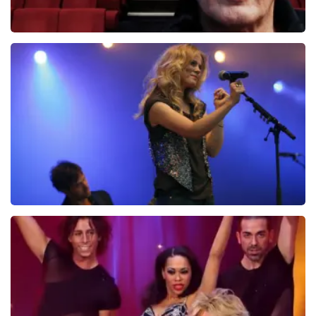
Herman Van Veen
885+
reviews
BEKIJKEN
Ilse DeLange
274+
reviews
BEKIJKEN