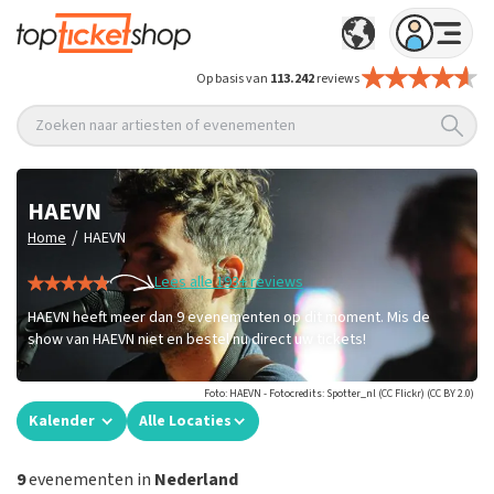
Op basis van
113.242
reviews
Zoeken naar artiesten of evenementen
HAEVN
/
Home
HAEVN
Lees alle 193+ reviews
HAEVN heeft meer dan 9 evenementen op dit moment. Mis de
show van HAEVN niet en bestel nu direct uw tickets!
Foto: HAEVN - Fotocredits: Spotter_nl (CC Flickr) (CC BY 2.0)
Kalender
Alle Locaties
9
evenementen in
Nederland