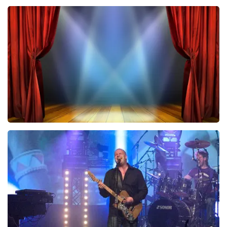
Teddy Swims
433
laatste 30 minuten
BESTEL NU
40 45 De Musical
243
laatste 30 minuten
BESTEL NU