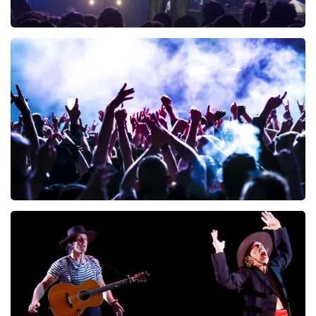
Blof
222
laatste 30 minuten
BESTEL NU
Megadeth
166
laatste 30 minuten
BESTEL NU