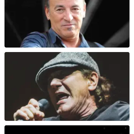
BEKIJKEN
Bruce Springsteen
831+
reviews
BEKIJKEN
AC/DC