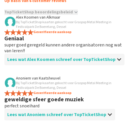
Op basis van 6 customer reviews
TopTicketShop beoordelingsbeleid
Alex Koomen
van
Alkmaar
Bij TopTicketShop kaarten gekocht voor Graspop Metal Meeting in
TopTicketShop verzamelt reviews van echte klanten. Het is
Festivalpark De Boeretang, Dessel
niet mogelijk om een review achter te laten als je geen
Geverifieerde aankoop
tickets hebt aangeschaft bij TopTicketShop. Reviews met
Geniaal
grof taalgebruik en/of onwaarheden worden niet geplaatst.
super goed geregeld kunnen andere organisatoren nog wat
Het kan enkele weken duren voordat een review wordt
van leren!!
geplaatst.
Lees wat Alex Koomen schreef over TopTicketShop
Beoordeling van Alex Koomen over
TopTicketShop
Anoniem
van
Kaatsheuvel
Bij TopTicketShop kaarten gekocht voor Graspop Metal Meeting in
Niet goedkoop maar goede service
Festivalpark De Boeretang, Dessel
een aanrader binnen 12 uur de kaarten binnen.
Geverifieerde aankoop
geweldige sfeer goede muziek
perfect snoeihard
Lees wat Anoniem schreef over TopTicketShop