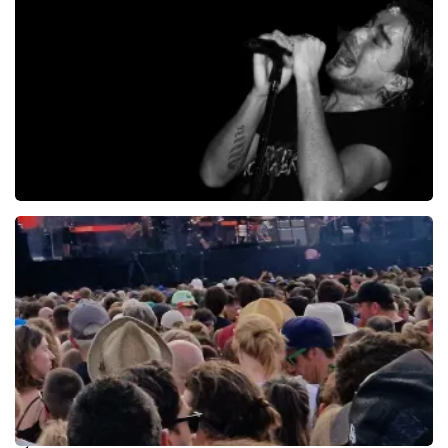
148+
reviews
BEKIJKEN
Kane
253+
reviews
BEKIJKEN