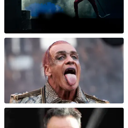
Beste klant, Bedankt voor de superleuke review! Wij
zullen hem plaatsen op onze site! Met vriendelijke
groeten, Joost Topticketshop
Tool
19
reviews
BEKIJKEN
Rammstein
792+
reviews