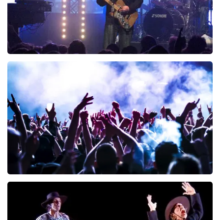
Blof
222
laatste 30 minuten
BESTEL NU
Megadeth
166
laatste 30 minuten