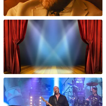
Teddy Swims
433
laatste 30 minuten
BESTEL NU
40 45 De Musical
243
laatste 30 minuten
BESTEL NU