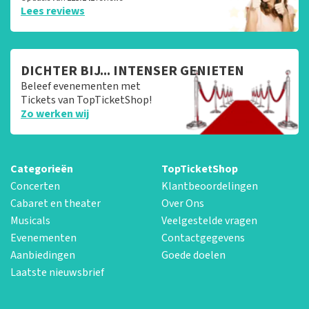
Lees reviews
DICHTER BIJ... INTENSER GENIETEN
Beleef evenementen met
Tickets van TopTicketShop!
Zo werken wij
Categorieën
TopTicketShop
Concerten
Klantbeoordelingen
Cabaret en theater
Over Ons
Musicals
Veelgestelde vragen
Evenementen
Contactgegevens
Aanbiedingen
Goede doelen
Laatste nieuwsbrief