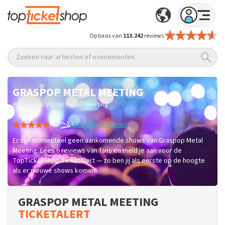
Op basis van
113.242
reviews
Zoeken naar artiesten of evenementen
GRASPOP METAL MEETING
/
Home
Graspop Metal Meeting
Lees alle 6 reviews
Er zijn momenteel geen aankomende shows van Graspop Metal
Meeting. Lees 6 reviews van fans en meld je aan voor de
TopTicketShop TicketAlert — zo ben jij als eerste op de hoogte
als er nieuwe shows komen!
GRASPOP METAL MEETING
TICKETALERT