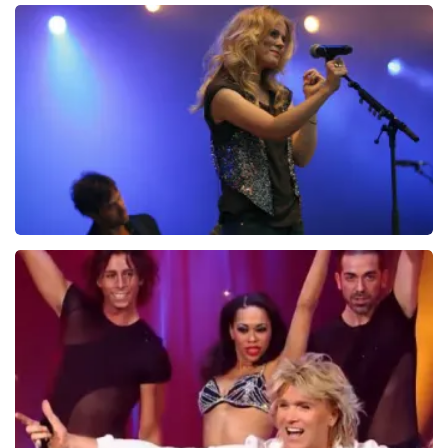
Ilse DeLange
274+
reviews
BEKIJKEN