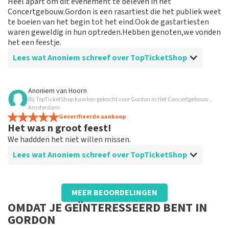
Heel apart om dit evenement te beleven in het
super handig en betrouwbaar dus een 9....
Concertgebouw.Gordon is een rasartiest die het publiek weet
te boeien van het begin tot het eind.Ook de gastartiesten
waren geweldig in hun optreden.Hebben genoten,we vonden
het een feestje.
Lees wat Anoniem schreef over TopTicketShop
Beoordeling van Anoniem over
TopTicketShop
Anoniem
van
Hoorn
Bij TopTicketShop kaarten gekocht voor Gordon in Het Concertgebouw ,
Vlotte en correcte afhandeling.
Amsterdam
Prima bookingsite en de plaatsen waren perfect.Zaten
Geverifieerde aankoop
Het was n groot feest!
op rij 16 en hadden geweldig uitzicht op het
podium.Aanbevelens waardig voor een evt. volgende
We haddden het niet willen missen.
boeking.
Lees wat Anoniem schreef over TopTicketShop
Beoordeling van Anoniem over
TopTicketShop
MEER BEOORDELINGEN
Perfecte service
OMDAT JE GEÏNTERESSEERD BENT IN
Bestellen via toptickets is echt een aanrader.
GORDON