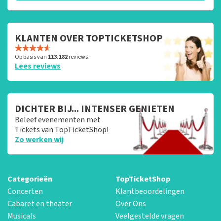
KLANTEN OVER TOPTICKETSHOP
Op basis van
113.182
reviews
Lees reviews
DICHTER BIJ... INTENSER GENIETEN
Beleef evenementen met
Tickets van TopTicketShop!
Zo werken wij
Categorieën
TopTicketShop
Concerten
Klantbeoordelingen
Cabaret en theater
Over Ons
Musicals
Veelgestelde vragen