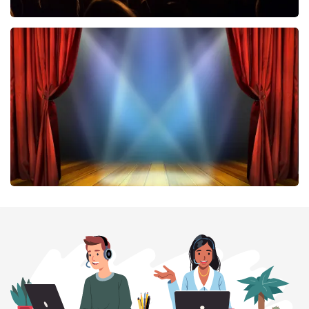
Don Omar
402
laatste 30 minuten
BESTEL NU
40 45 De Musical
301
laatste 30 minuten
BESTEL NU