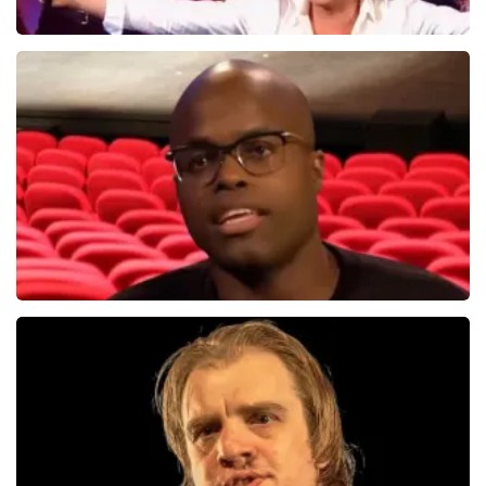
Hans Klok
314+
reviews
BEKIJKEN
Jandino Asporaat
499+
reviews
BEKIJKEN