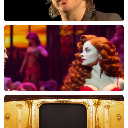
Jan Jaap Van Der Wal
49
reviews
BEKIJKEN
Pretty Woman
44
reviews
BEKIJKEN