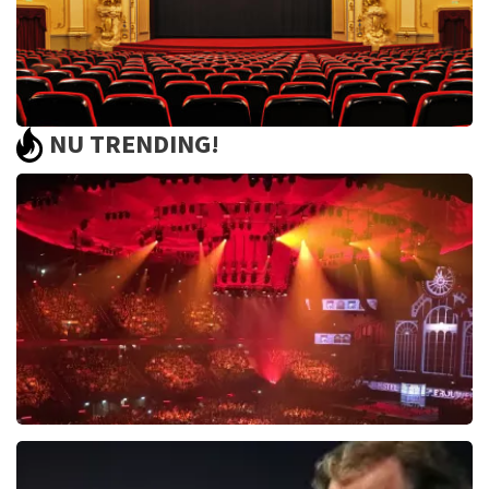
NU TRENDING!
Saturday Night Fever
60
reviews
BEKIJKEN
Vrienden Van Amstel Live
1613
laatste 30 minuten