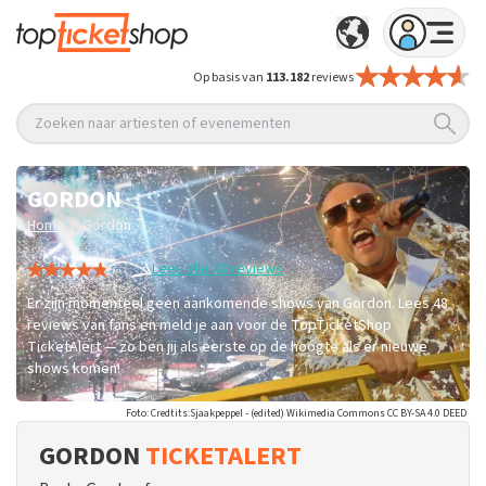
Op basis van
113.182
reviews
Zoeken naar artiesten of evenementen
GORDON
/
Home
Gordon
Lees alle 48 reviews
Er zijn momenteel geen aankomende shows van Gordon. Lees 48
reviews van fans en meld je aan voor de TopTicketShop
TicketAlert — zo ben jij als eerste op de hoogte als er nieuwe
shows komen!
Foto: Credtits:Sjaakpeppel - (edited) Wikimedia Commons CC BY-SA 4.0 DEED
GORDON
TICKETALERT