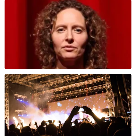
Teddy Swims
749
laatste 30 minuten
BESTEL NU
Esther van der Voort
497
laatste 30 minuten
BESTEL NU