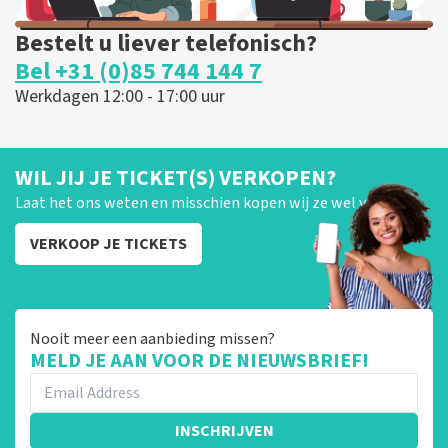
Bestelt u liever telefonisch?
Bel +31 (0)85 744 144 7
Werkdagen 12:00 - 17:00 uur
WIL JIJ JE TICKET(S) VERKOPEN?
Laat het ons weten en misschien kopen wij ze wel van je!
VERKOOP JE TICKETS
Nooit meer een aanbieding missen?
MELD JE AAN VOOR DE NIEUWSBRIEF!
INSCHRIJVEN