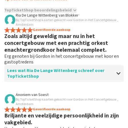
TopTicketShop beoordelingsbeleid
Ria De Lange Wittenberg
van
Blokker
Bij TopTicketShop kaarten gekocht voor Gordon in Het Concertgebouw ,
TopTicketShop verzamelt reviews van echte klanten. Het is
Amsterdam
niet mogelijk om een review achter te laten als je geen
Geverifieerde aankoop
tickets hebt aangeschaft bij TopTicketShop. Reviews met
Zoals altijd geweldig maar nu in het
grof taalgebruik en/of onwaarheden worden niet geplaatst.
concertgebouw met een prachtig orkest
Het kan enkele weken duren voordat een review wordt
enachtergrondkoor helemaal compleet.
geplaatst.
Erg genoten bij Gordon in het concertgebouw met koor en
gastoptredens
Lees wat Ria De Lange Wittenberg schreef over
TopTicketShop
Beoordeling van Ria De Lange Wittenberg over
Anoniem
van
Soest
TopTicketShop
Bij TopTicketShop kaarten gekocht voor Gordon in Het Concertgebouw ,
Amsterdam
Heel handig /betrouwbaar en super
Geverifieerde aankoop
Briljante en veelzijdige persoonlijkheid in zijn
makkelijk met de betaling en uitprinten
vakgebied.
nadat de mail heel snel binnen komt