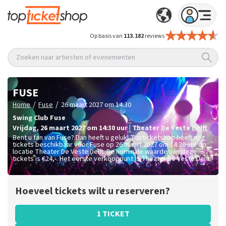
Op basis van
113.182
reviews
Zoeken naar artiesten of evenementen
FUSE
/
/
Home
Fuse
26 maart 2027 om 14:30
Swing Club Fuse
vrijdag
,
26 maart 2027 om 14:30
uur
|
Theater De Veste
Delft
Bent u fan van Fuse? Dan heeft u geluk! Topticketshop heeft nog
tickets beschikbaar voor Fuse op 26 maart 2027 om 14:30 uur op
locatie Theater De Veste Delft. De nominale waarde van deze
tickets is
€24,-
. Het eerste verkooppunt is Theater De Veste Delft.
Hoeveel tickets wilt u reserveren?
1 TICKET