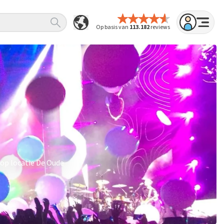
Op basis van
113.182
reviews
 op locatie De Oude