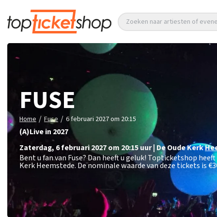
Zoeken naar artiesten of eve
FUSE
/
/
Home
Fuse
6 februari 2027 om 20:15
(A)Live in 2027
zaterdag
,
6 februari 2027 om 20:15
uur
|
De Oude Kerk
He
Bent u fan van Fuse? Dan heeft u geluk! Topticketshop heeft
Kerk Heemstede. De nominale waarde van deze tickets is
€3