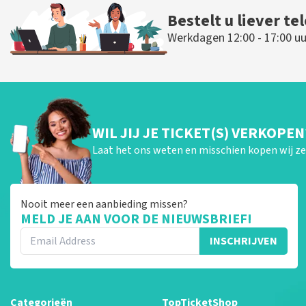
Bestelt u liever te
Werkdagen 12:00 - 17:00 uu
WIL JIJ JE TICKET(S) VERKOPEN
Laat het ons weten en misschien kopen wij ze 
Nooit meer een aanbieding missen?
MELD JE AAN VOOR DE NIEUWSBRIEF!
INSCHRIJVEN
Categorieën
TopTicketShop