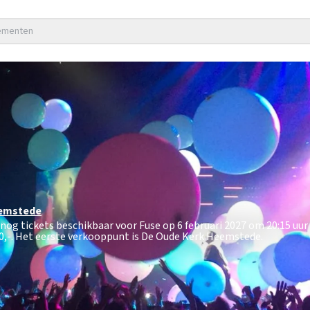
nementen
emstede
 nog tickets beschikbaar voor Fuse op 6 februari 2027 om 20:15 uur
0,-
. Het eerste verkooppunt is De Oude Kerk Heemstede.