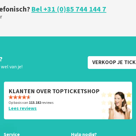
lefonisch?
Bel +31 (0)85 744 144 7
r
?
VERKOOP JE TIC
wel van je!
KLANTEN OVER TOPTICKETSHOP
Op basis van
113.182
reviews
Lees reviews
Service
Hulp nodig?