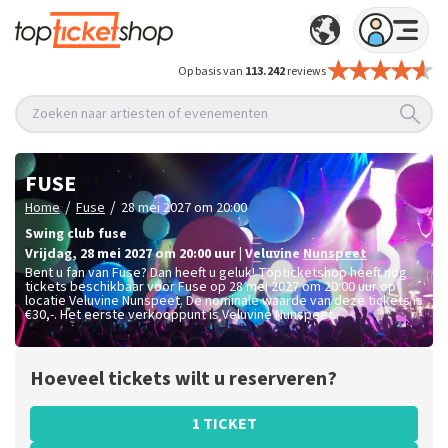
Op basis van
113.242
reviews
Zoeken naar artiesten of evenementen
FUSE
/
/
Home
Fuse
28 mei 2027 om 20:00
Swing club fuse
vrijdag
,
28 mei 2027 om 20:00
uur
|
Veluvine
Nunspeet
Bent u fan van Fuse? Dan heeft u geluk! Topticketshop heeft nog
tickets beschikbaar voor Fuse op 28 mei 2027 om 20:00 uur op
locatie Veluvine Nunspeet. De nominale waarde van deze tickets is
€30,-
. Het eerste verkooppunt is Veluvine Nunspeet.
Hoeveel tickets wilt u reserveren?
1 TICKET