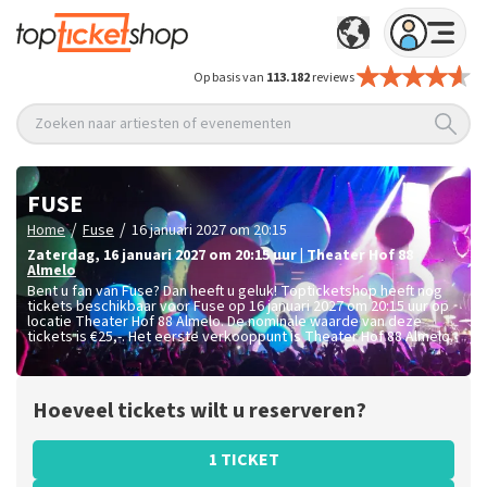
Op basis van
113.182
reviews
Zoeken naar artiesten of evenementen
FUSE
/
/
Home
Fuse
16 januari 2027 om 20:15
zaterdag
,
16 januari 2027 om 20:15
uur
|
Theater Hof 88
Almelo
Bent u fan van Fuse? Dan heeft u geluk! Topticketshop heeft nog
tickets beschikbaar voor Fuse op 16 januari 2027 om 20:15 uur op
locatie Theater Hof 88 Almelo. De nominale waarde van deze
tickets is
€25,-
. Het eerste verkooppunt is Theater Hof 88 Almelo.
Hoeveel tickets wilt u reserveren?
1 TICKET