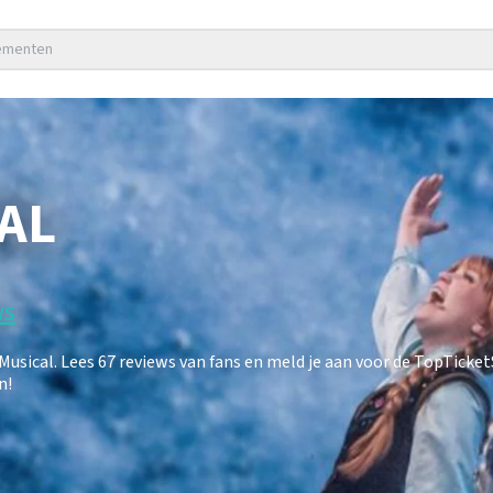
nementen
AL
ws
ical. Lees 67 reviews van fans en meld je aan voor de TopTicke
n!