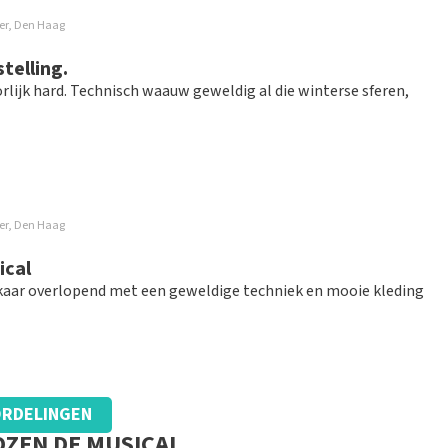
ter, Den Haag
telling.
lijk hard. Technisch waauw geweldig al die winterse sferen,
ter, Den Haag
j 15 zonder trappen met haar rollator, Super
ical
kaar overlopend met een geweldige techniek en mooie kleding
RDELINGEN
nnengekregen
OZEN DE MUSICAL