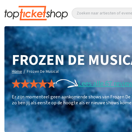
Zoeken naar artiesten of eve
FROZEN DE MUSIC
/
Home
Frozen De Musical
Lees alle 67 revie
Er zijn momenteel geen aankomende shows van Frozen De Mus
zo ben jij als eerste op de hoogte als er nieuwe shows kome