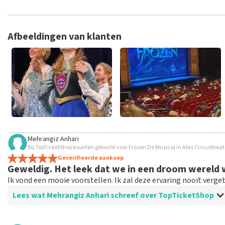
TopTicketShop verzamelt reviews van echte klanten. Het is niet
hebt aangeschaft bij TopTicketShop. Reviews met grof taalgeb
weken duren voordat een review wordt geplaatst.
Afbeeldingen van klanten
Mehrangiz Anhari
Bij TopTicketShop kaarten gekocht voor Frozen De Musical in Afas Circusthea
Geverifieerde aankoop
Geweldig. Het leek dat we in een droom wereld
Ik vond een mooie voorstellen. Ik zal deze ervaring nooit verge
Lees wat Mehrangiz Anhari schreef over TopTicketShop
Beoordeling van Mehrangiz Anhari over
TopTicketShop