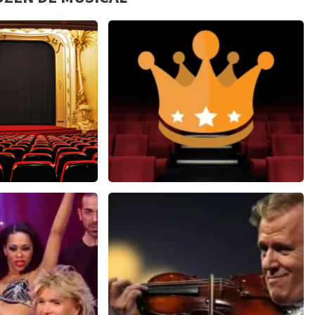
oten van een fantastische musical
ht Fever
Soldaat van Oranje
0
reviews
6648+
reviews
N
BEKIJKEN