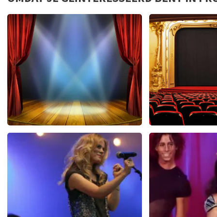
geweldig geholpen en naar de corona uitstel hebben wij gen
40 45 De Musical
Saturday Nig
2588+
reviews
6
BEKIJKEN
BEKIJKE