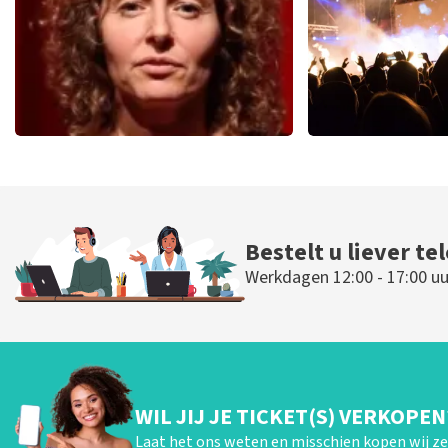
Esther van der Voort
Don Oma
497
laatste 30 minuten
402
laatste 30
BESTEL NU
BESTEL N
Bestelt u liever te
Werkdagen 12:00 - 17:00 uu
WIL JIJ JE TICKET(S) VERKOPEN
Laat het ons weten en misschien kopen wij ze 