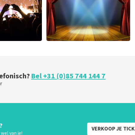
r
40 45 De Musical
 minuten
301
laatste 30 minuten
U
BESTEL NU
lefonisch?
Bel +31 (0)85 744 144 7
r
?
VERKOOP JE TIC
wel van je!