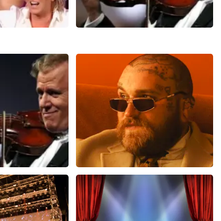
ok
Andre Rieu
14+
reviews
5606+
reviews
N
BEKIJKEN
eu
Teddy Swims
0 minuten
749
laatste 30 minuten
U
BESTEL NU