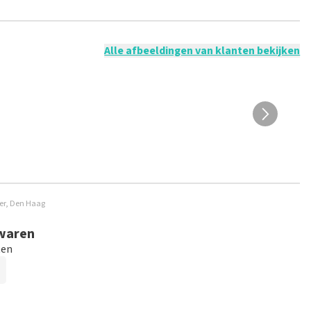
 mogelijk om een review achter te laten als je geen tickets
ruik en/of onwaarheden worden niet geplaatst. Het kan enkele
Alle afbeeldingen van klanten bekijken
ter, Den Haag
 waren
ten