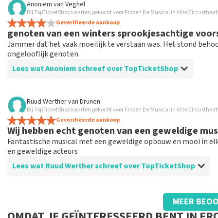
Anoniem
van
Veghel
Bij TopTicketShop kaarten gekocht voor Frozen De Musical in Afas Circusthea
Alles loopt perfect
Geverifieerde aankoop
genoten van een winters sprookjesachtige voors
Jammer dat het vaak moeilijk te verstaan was. Het stond behoor
ongelooflijk genoten.
Lees wat Anoniem schreef over TopTicketShop
Beoordeling van Anoniem over
TopTicketShop
Ruud Werther
van
Drunen
Bij TopTicketShop kaarten gekocht voor Frozen De Musical in Afas Circusthea
mijn vrouw kreeg zelfs een betere plaats in ri
Geverifieerde aankoop
personeel.
Wij hebben echt genoten van een geweldige mus
Fantastische musical met een geweldige opbouw en mooi in el
en geweldige acteurs
Lees wat Ruud Werther schreef over TopTicketShop
Beoordeling van Ruud Werther over
TopTicketShop
MEER BEOO
vlot geholpen en alles op tijd en duidelijk bi
OMDAT JE GEÏNTERESSEERD BENT IN FR