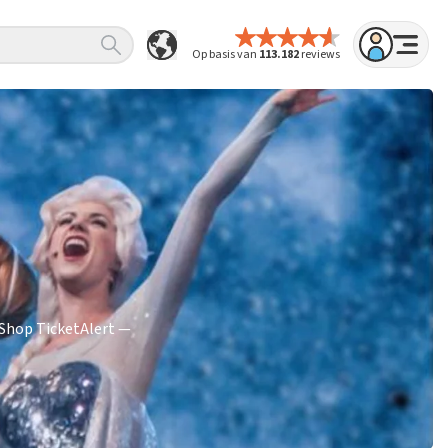
Op basis van
113.182
reviews
tShop TicketAlert —