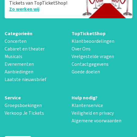
Tickets van TopTicketShop!
Zo werken wij
Categorieën
TopTicketShop
Concerten
Klantbeoordelingen
Cabaret en theater
Over Ons
Musicals
Veelgestelde vragen
Evenementen
Contactgegevens
Aanbiedingen
Goede doelen
Laatste nieuwsbrief
Service
Hulp nodig?
Groepsboekingen
Klantenservice
Verkoop Je Tickets
Veiligheid en privacy
Algemene voorwaarden