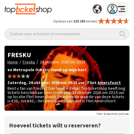
Op basis van
113.182
reviews
Zoeken naar artiesten of evenementen
FRESKU
/
/
Home
Fresku
24 oktober 2026 om 20:15
en Metropole Orkest: Hand op mijn hart
zaterdag
,
24 oktober 2026 om 20:15
uur
|
Flint
Amersfoort
Bent u fan van Fresku? Dan heeft u geluk! Topticketshop heeft nog
tickets beschikbaar voor Fresku op 24 oktober 2026 om 20:15 uur
op locatie Flint Amersfoort. De nominale waarde van deze tickets
is
€36,- tot €43,-
. Het eerste verkooppunt is Flint Amersfoort.
Foto: Screenshot youtube
Hoeveel tickets wilt u reserveren?