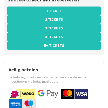
Hoeveel tickets wilt u reserveren?
1 TICKET
2 TICKETS
3 TICKETS
4 TICKETS
5+ TICKETS
Veilig betalen
Je betaling is veilig en beschermd. We accepteren de
meestgebruikte betaalmethoden.