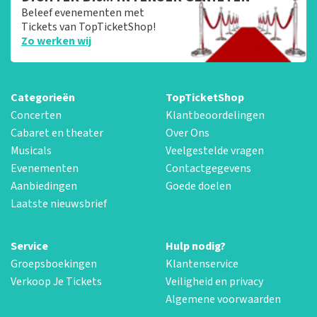
Beleef evenementen met
Tickets van TopTicketShop!
Zo werken wij
Categorieën
TopTicketShop
Concerten
Klantbeoordelingen
Cabaret en theater
Over Ons
Musicals
Veelgestelde vragen
Evenementen
Contactgegevens
Aanbiedingen
Goede doelen
Laatste nieuwsbrief
Service
Hulp nodig?
Groepsboekingen
Klantenservice
Verkoop Je Tickets
Veiligheid en privacy
Algemene voorwaarden