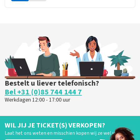
Bestelt u liever telefonisch?
Bel +31 (0)85 744 144 7
Werkdagen 12:00 - 17:00 uur
WIL JIJ JE TICKET(S) VERKOPEN?
Laat het ons weten en misschien kopen wij ze wel van je!