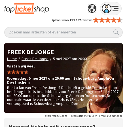
Op basis van
113.182
reviews
Zoeken naar artiesten of evenementen
FREEK DE JONGE
/
/
Home
Freek De Jonge
5 mei 2027 om 20:00
Wisten wij veel
woensdag
,
5 mei 2027 om 20:00
uur
|
Schouwburg Amphion
Doetinchem
Bent u fan van Freek De Jonge? Dan heeft u geluk! Topticketshop
heeft nog tickets beschikbaar voor Freek De Jonge op 5 mei 2027
om 20:00 uur op locatie Schouwburg Amphion Doetinchem. De
nominale waarde van deze tickets is
€34,-
. Het eerste
verkooppunt is Schouwburg Amphion Doetinchem.
Foto: Freek de Jonge – Fotocredtis Stef Bilo (Wikimedia Commons)