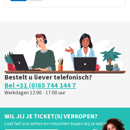
Bestelt u liever telefonisch?
Bel +31 (0)85 744 144 7
Werkdagen 12:00 - 17:00 uur
WIL JIJ JE TICKET(S) VERKOPEN?
Laat het ons weten en misschien kopen wij ze wel van je!