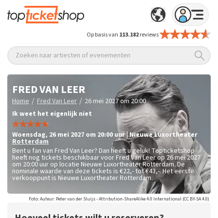
Op basis van
113.182
reviews
Zoeken naar artiesten of evenementen
FRED VAN LEER
/
/
Home
Fred Van Leer
26 mei 2027 om 20:00
Ik weet het eigenlijk niet
woensdag
,
26 mei 2027 om 20:00
uur
|
Nieuwe Luxortheater
Rotterdam
Bent u fan van Fred Van Leer? Dan heeft u geluk! Topticketshop
heeft nog tickets beschikbaar voor Fred Van Leer op 26 mei 2027
om 20:00 uur op locatie Nieuwe Luxortheater Rotterdam. De
nominale waarde van deze tickets is
€22,- tot €43,-
. Het eerste
verkooppunt is Nieuwe Luxortheater Rotterdam.
Foto: Auteur: Peter van der Sluijs - Attribution-ShareAlike 4.0 International (CC BY-SA 4.0)