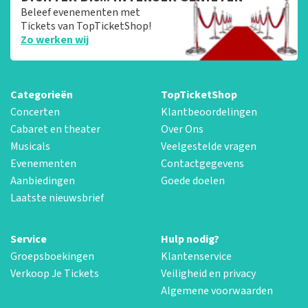
Beleef evenementen met
Tickets van TopTicketShop!
Zo werken wij
Categorieën
TopTicketShop
Concerten
Klantbeoordelingen
Cabaret en theater
Over Ons
Musicals
Veelgestelde vragen
Evenementen
Contactgegevens
Aanbiedingen
Goede doelen
Laatste nieuwsbrief
Service
Hulp nodig?
Groepsboekingen
Klantenservice
Verkoop Je Tickets
Veiligheid en privacy
Algemene voorwaarden