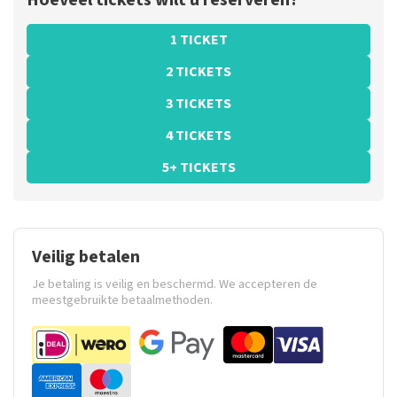
Hoeveel tickets wilt u reserveren?
1 TICKET
2 TICKETS
3 TICKETS
4 TICKETS
5+ TICKETS
Veilig betalen
Je betaling is veilig en beschermd. We accepteren de
meestgebruikte betaalmethoden.