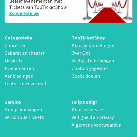
Beleef evenementen met
Tickets van TopTicketShop!
Zo werken wij
Categorieën
TopTicketShop
Concerten
Klantbeoordelingen
Cabaret en theater
Over Ons
Musicals
Veelgestelde vragen
Evenementen
Contactgegevens
Aanbiedingen
Goede doelen
Laatste nieuwsbrief
Service
Hulp nodig?
Groepsboekingen
Klantenservice
Verkoop Je Tickets
Veiligheid en privacy
Algemene voorwaarden