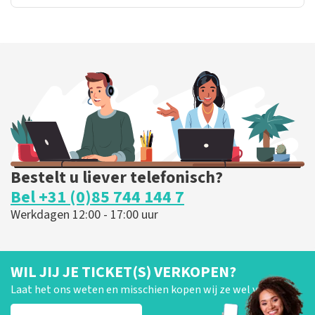
Bestelt u liever telefonisch?
Bel +31 (0)85 744 144 7
Werkdagen 12:00 - 17:00 uur
WIL JIJ JE TICKET(S) VERKOPEN?
Laat het ons weten en misschien kopen wij ze wel van je!