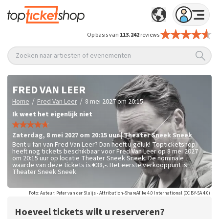
Op basis van
113.242
reviews
Zoeken naar artiesten of evenementen
FRED VAN LEER
/
/
Home
Fred Van Leer
8 mei 2027 om 20:15
Ik weet het eigenlijk niet
zaterdag
,
8 mei 2027 om 20:15
uur
|
Theater Sneek
Sneek
Bent u fan van Fred Van Leer? Dan heeft u geluk! Topticketshop
heeft nog tickets beschikbaar voor Fred Van Leer op 8 mei 2027
om 20:15 uur op locatie Theater Sneek Sneek. De nominale
waarde van deze tickets is
€38,-
. Het eerste verkooppunt is
Theater Sneek Sneek.
Foto: Auteur: Peter van der Sluijs - Attribution-ShareAlike 4.0 International (CC BY-SA 4.0)
Hoeveel tickets wilt u reserveren?