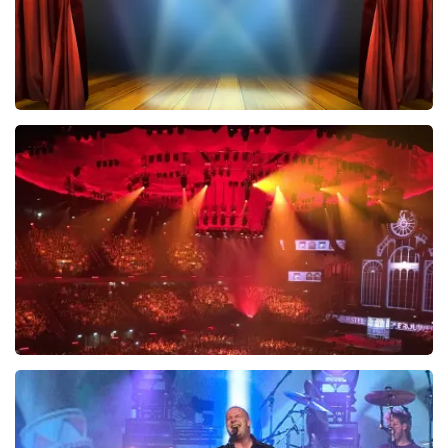
40 45 De Musical
489
laatste 30 minuten
BESTEL NU
Vrienden Van Amstel Live
438
laatste 30 minuten