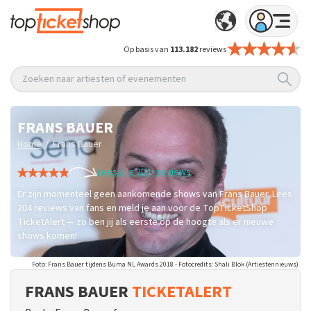
Op basis van
113.182
reviews
Zoeken naar artiesten of evenementen
FRANS BAUER
/
Home
Frans Bauer
Lees alle 204+ reviews
Er zijn momenteel geen aankomende shows van Frans Bauer. Lees
204 reviews van fans en meld je aan voor de TopTicketShop
TicketAlert — zo ben jij als eerste op de hoogte als er nieuwe
shows komen!
Foto: Frans Bauer tijdens Buma NL Awards 2018 - Fotocredits: Shali Blok (Artiestennieuws)
FRANS BAUER
TICKETALERT