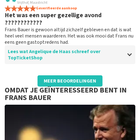
Prima .
Vrijthof, Maastricht
Prima snel en goed geregeld via jullie Tickets keurig op
Geverifieerde aankoop
Het was een super gezellige avond
tijd binnen
????????????
Frans Bauer is gewoon altijd zichzelf gebleven en dat is wat
heel veel mensen waarderen. Het was ook mooi dat Frans nu
eens geen gastoptredens had.
Lees wat Angelique de Haas schreef over
TopTicketShop
Beoordeling van Angelique de Haas over
TopTicketShop
MEER BEOORDELINGEN
Jammer dat de verkeerde naam op de
OMDAT JE GEÏNTERESSEERD BENT IN
tickets stonden
FRANS BAUER
Reactie van TopTicketShop
Beste Angeliquede, Bedankt voor het schrijven van een
review op onze website. Uw feedback vinden wij erg
belangrijk. U helpt ons zo onze dienstverlening te