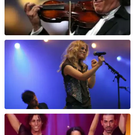
verbeteren en ook helpt u andere consumenten met
het maken van een beslissing. Wij hebben uw review
gelezen en willen er graag op reageren. Het klopt dat
er een andere naam op het ticket staat. Dit komt
doordat wij een wederverkoper zijn. Gelukkig heeft dit
geen invloed op uw toegang tot het evenement. Wij
hopen dat u ondanks de verwarring toch een
fantastische avond heeft gehad. Met vriendelijke
Andre Rieu
groeten, Joost Topticketshop
5606+
reviews
BEKIJKEN
Ilse DeLange
274+
reviews