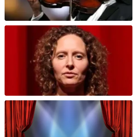
Andre Rieu
859
laatste 30 minuten
BESTEL NU
Esther van der Voort
742
laatste 30 minuten
BESTEL NU