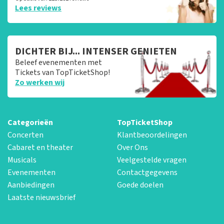
Lees reviews
DICHTER BIJ... INTENSER GENIETEN
Beleef evenementen met
Tickets van TopTicketShop!
Zo werken wij
Categorieën
TopTicketShop
Concerten
Klantbeoordelingen
Cabaret en theater
Over Ons
Musicals
Veelgestelde vragen
Evenementen
Contactgegevens
Aanbiedingen
Goede doelen
Laatste nieuwsbrief