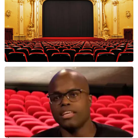
845+
reviews
BEKIJKEN
Saturday Night Fever
60
reviews
BEKIJKEN