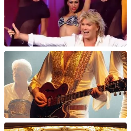
BEKIJKEN
Hans Klok
314+
reviews
BEKIJKEN
Bee Gees Forever