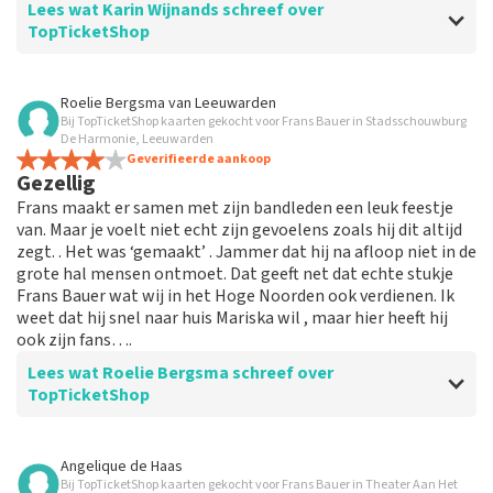
Lees wat Karin Wijnands schreef over
TopTicketShop
Beoordeling van Karin Wijnands over
TopTicketShop
Roelie Bergsma
van
Leeuwarden
Bij TopTicketShop kaarten gekocht voor Frans Bauer in Stadsschouwburg
Alles goed geregeld
De Harmonie, Leeuwarden
Super!
Geverifieerde aankoop
Gezellig
Frans maakt er samen met zijn bandleden een leuk feestje
van. Maar je voelt niet echt zijn gevoelens zoals hij dit altijd
zegt. . Het was ‘gemaakt’ . Jammer dat hij na afloop niet in de
grote hal mensen ontmoet. Dat geeft net dat echte stukje
Frans Bauer wat wij in het Hoge Noorden ook verdienen. Ik
weet dat hij snel naar huis Mariska wil , maar hier heeft hij
ook zijn fans….
Lees wat Roelie Bergsma schreef over
TopTicketShop
Beoordeling van Roelie Bergsma over
TopTicketShop
Angelique de Haas
Bij TopTicketShop kaarten gekocht voor Frans Bauer in Theater Aan Het