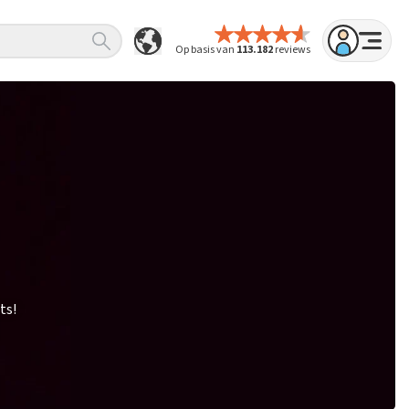
Op basis van
113.182
reviews
ts!