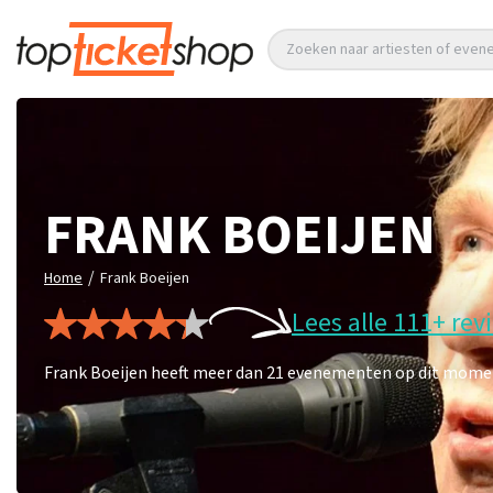
Zoeken naar artiesten of eve
FRANK BOEIJEN
/
Home
Frank Boeijen
Lees alle 111+ rev
Frank Boeijen heeft meer dan 21 evenementen op dit moment.