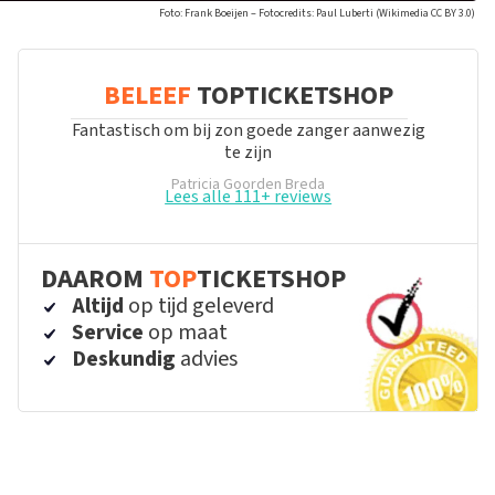
Foto: Frank Boeijen – Fotocredits: Paul Luberti (Wikimedia CC BY 3.0)
BELEEF
TOPTICKETSHOP
Fantastisch om bij zon goede zanger aanwezig
te zijn
Patricia Goorden
Breda
Lees alle 111+ reviews
DAAROM
TOP
TICKETSHOP
Altijd
op tijd geleverd
Service
op maat
Deskundig
advies