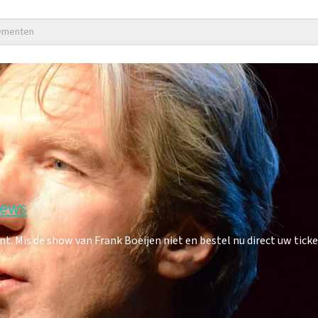
nementen
iews
 Mis de show van Frank Boeijen niet en bestel nu direct uw ticke