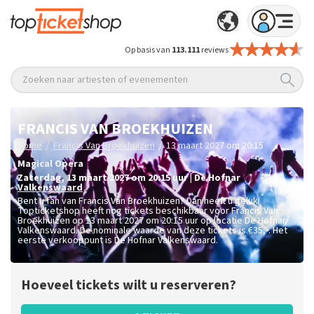
Op basis van
113.111
reviews
Zoeken naar artiesten of evenementen
FRANCIS VAN BROEKHUIZEN
/
/
Home
Francis Van Broekhuizen
13 maart 2027 om 20:15
Magical Opera
zaterdag
,
13 maart 2027 om 20:15
uur
|
De Hofnar
Valkenswaard
Bent u fan van Francis Van Broekhuizen? Dan heeft u geluk!
Topticketshop heeft nog tickets beschikbaar voor Francis Van
Broekhuizen op 13 maart 2027 om 20:15 uur op locatie De Hofnar
Valkenswaard. De nominale waarde van deze tickets is
€35,-
. Het
eerste verkooppunt is De Hofnar Valkenswaard.
Hoeveel tickets wilt u reserveren?