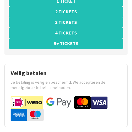
1 TICKET
2 TICKETS
3 TICKETS
4 TICKETS
5+ TICKETS
Veilig betalen
Je betaling is veilig en beschermd. We accepteren de
meestgebruikte betaalmethoden.