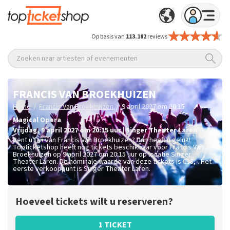
Op basis van
113.182
reviews
Zoeken naar artiesten of evenementen
FRANCIS VAN BROEKHUIZEN
/
/
Home
Francis Van Broekhuizen
9 april 2027 om 20:15
Magical Opera
vrijdag
,
9 april 2027 om 20:15
uur
|
Singer Theater
Laren
Bent u fan van Francis Van Broekhuizen? Dan heeft u geluk!
Topticketshop heeft nog tickets beschikbaar voor Francis Van
Broekhuizen op 9 april 2027 om 20:15 uur op locatie Singer
Theater Laren. De nominale waarde van deze tickets is
€38,-
. Het
eerste verkooppunt is Singer Theater Laren.
Hoeveel tickets wilt u reserveren?
1 TICKET