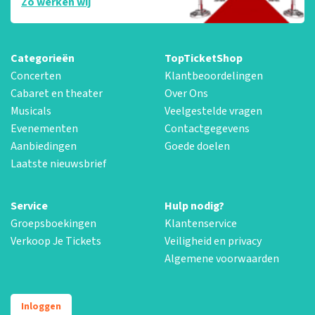
Zo werken wij
Categorieën
TopTicketShop
Concerten
Klantbeoordelingen
Cabaret en theater
Over Ons
Musicals
Veelgestelde vragen
Evenementen
Contactgegevens
Aanbiedingen
Goede doelen
Laatste nieuwsbrief
Service
Hulp nodig?
Groepsboekingen
Klantenservice
Verkoop Je Tickets
Veiligheid en privacy
Algemene voorwaarden
Inloggen