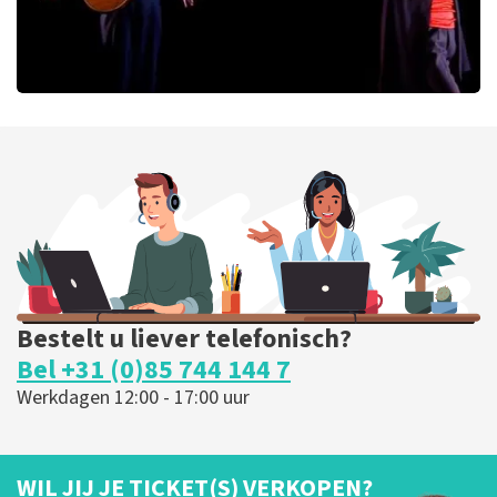
Ashton Brothers
170
laatste 30 minuten
BESTEL NU
Bestelt u liever telefonisch?
Bel +31 (0)85 744 144 7
Werkdagen 12:00 - 17:00 uur
WIL JIJ JE TICKET(S) VERKOPEN?