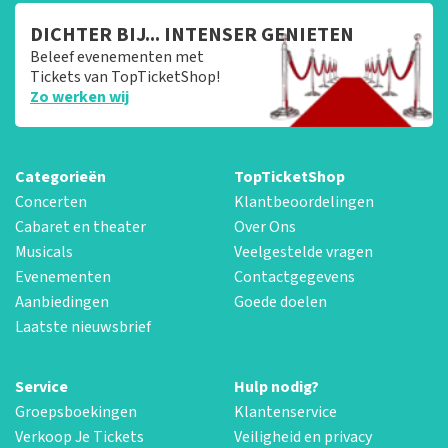
DICHTER BIJ... INTENSER GENIETEN
Beleef evenementen met
Tickets van TopTicketShop!
Zo werken wij
Categorieën
TopTicketShop
Concerten
Klantbeoordelingen
Cabaret en theater
Over Ons
Musicals
Veelgestelde vragen
Evenementen
Contactgegevens
Aanbiedingen
Goede doelen
Laatste nieuwsbrief
Service
Hulp nodig?
Groepsboekingen
Klantenservice
Verkoop Je Tickets
Veiligheid en privacy