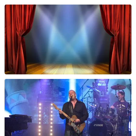
Teddy Swims
543
laatste 30 minuten
BESTEL NU
40 45 De Musical
297
laatste 30 minuten
BESTEL NU