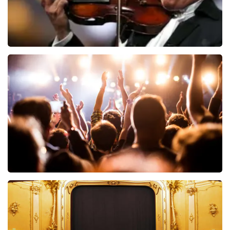
Andre Rieu
5618+
reviews
BEKIJKEN
Hairspray
40
reviews
BEKIJKEN