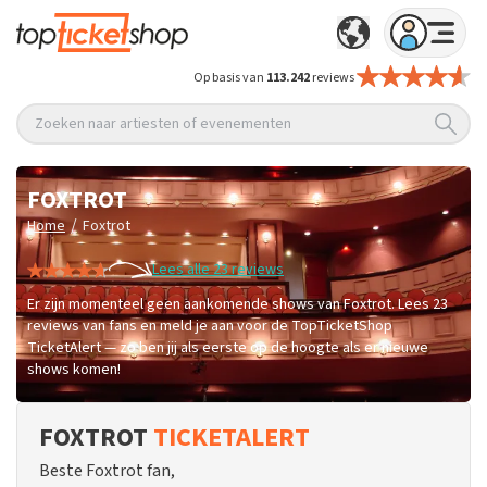
Op basis van
113.242
reviews
Zoeken naar artiesten of evenementen
FOXTROT
/
Home
Foxtrot
Lees alle 23 reviews
Er zijn momenteel geen aankomende shows van Foxtrot. Lees 23
reviews van fans en meld je aan voor de TopTicketShop
TicketAlert — zo ben jij als eerste op de hoogte als er nieuwe
shows komen!
FOXTROT
TICKETALERT
Beste Foxtrot fan,