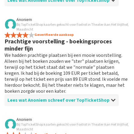
Lees wat Anoniem schreef over TopTicketShop
Beoordeling van Anoniem over
TopTicketShop
Anoniem
Bij TopTicketShop kaarten gekocht voor Foxtrot in Theater Aan Het Vrijthof,
Geen
Maastricht
Dat is goed geregeld door de top ticket shop voor de
Geverifieerde aankoop
Prachtige voorstelling - boekingsproces
voorstelling.
minder fijn
We hadden prachtige plaatsen bij een mooie voorstelling.
Alleen bij het boeken zouden we "ster" plaatsen krijgen,
terwijl op het ticket staat dat we "normale" plaatsen
kregen. Ik had bij de boeking 109 EUR per ticket betaald,
terwijl op het ticket een prijs van 89 EUR stond. Ik voelde me
hierdoor bekocht. Bij het theater niets te klagen, maar het
boeken zorgde voor een kater.
Lees wat Anoniem schreef over TopTicketShop
Beoordeling van Anoniem over
TopTicketShop
Anoniem
Bij TopTicketShop kaarten gekocht voor Foxtrot in Theater Aan Het Vrijthof,
Boekingsproces niet zo heel fijn
Maastricht