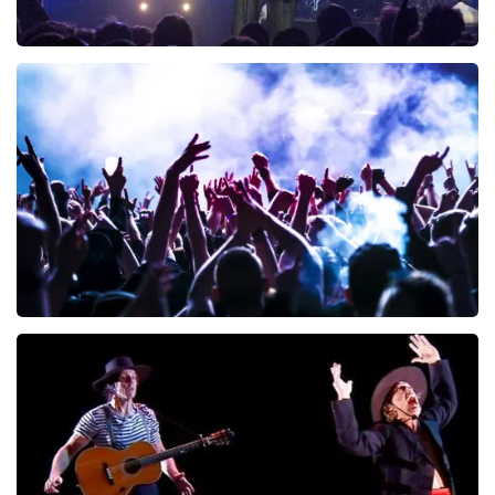
Blof
245
laatste 30 minuten
BESTEL NU
Megadeth
200
laatste 30 minuten
BESTEL NU