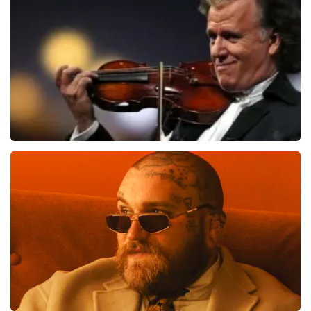
BEKIJKEN
Andre Rieu
658
laatste 30 minuten
BESTEL NU