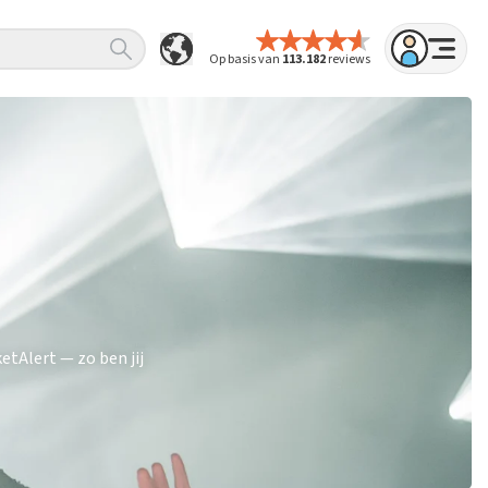
Op basis van
113.182
reviews
tAlert — zo ben jij