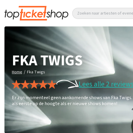
Zoeken naar artiesten of eve
FKA TWIGS
/
Home
Fka Twigs
Lees alle 2 review
Er zijn momenteel geen aankomende shows van Fka Twigs. Le
als eerste op de hoogte als er nieuwe shows komen!