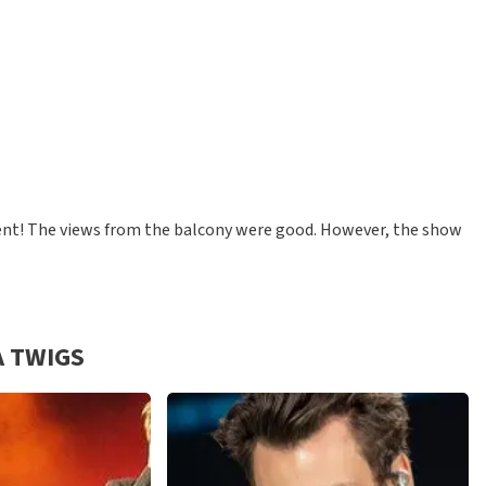
ent! The views from the balcony were good. However, the show
A TWIGS
I was stressing because I didnt know if I would have a place