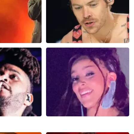
an
Harry Styles
9
reviews
29
reviews
N
BEKIJKEN
knd
Doja Cat