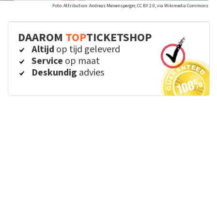
Foto: Attribution: Andreas Meixensperger, CC BY 2.0, via Wikimedia Commons
DAAROM
TOP
TICKETSHOP
Altijd
op tijd geleverd
Service
op maat
Deskundig
advies