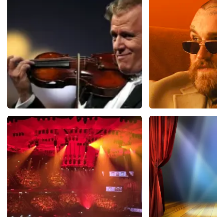
6
reviews
1
BEKIJKEN
BEKIJKE
Andre Rieu
Teddy Swi
712
laatste 30 minuten
666
laatste 30
BESTEL NU
BESTEL N