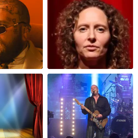
27+
reviews
8
reviews
N
BEKIJKEN
ms
Esther van der Voort
 minuten
634
laatste 30 minuten
U
BESTEL NU