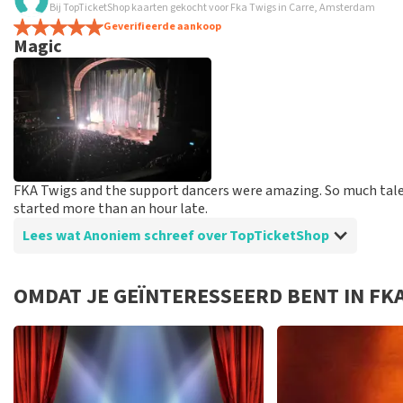
Bij TopTicketShop kaarten gekocht voor Fka Twigs in Carre, Amsterdam
Snel
Geverifieerde aankoop
Magic
FKA Twigs and the support dancers were amazing. So much tal
started more than an hour late.
Lees wat Anoniem schreef over TopTicketShop
Beoordeling van Anoniem over
TopTicketShop
OMDAT JE GEÏNTERESSEERD BENT IN FK
Could have been better
I received the tickets a few weeks after purchasing them, so 
for sure.