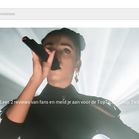
nementen
s
es 2 reviews van fans en meld je aan voor de TopTicketShop Ticke