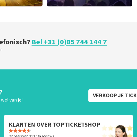
ical
Blof
 minuten
339
laatste 30 minuten
U
BESTEL NU
lefonisch?
Bel +31 (0)85 744 144 7
r
?
VERKOOP JE TIC
wel van je!
KLANTEN OVER TOPTICKETSHOP
Op basis van
113.182
reviews