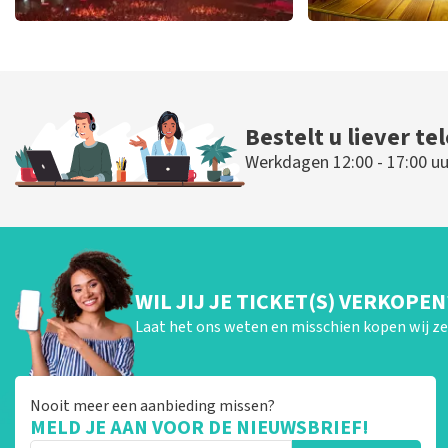
Vrienden Van Amstel Live
40 45 De Mus
433
laatste 30 minuten
394
laatste 30
BESTEL NU
BESTEL N
Bestelt u liever te
Werkdagen 12:00 - 17:00 uu
WIL JIJ JE TICKET(S) VERKOPEN
Laat het ons weten en misschien kopen wij ze 
Nooit meer een aanbieding missen?
MELD JE AAN VOOR DE NIEUWSBRIEF!