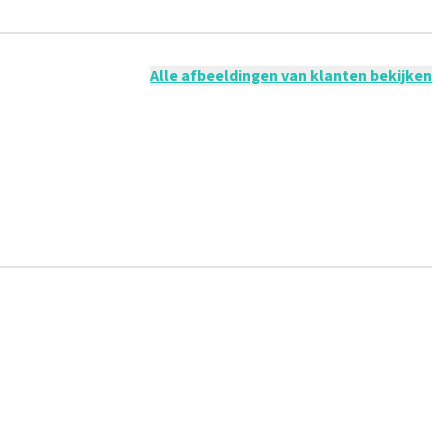
 mogelijk om een review achter te laten als je geen tickets
ruik en/of onwaarheden worden niet geplaatst. Het kan enkele
Alle afbeeldingen van klanten bekijken