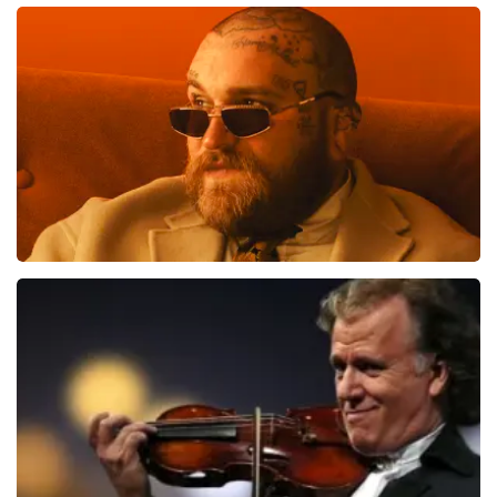
Blof
700
laatste 30 minuten
BESTEL NU
Teddy Swims
551
laatste 30 minuten
BESTEL NU