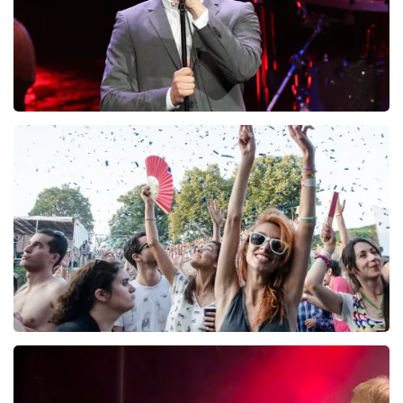
Michael Buble
161+
reviews
BEKIJKEN
Lowlands
8
reviews