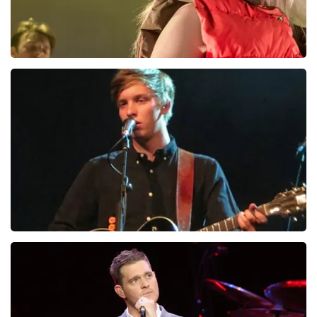
Billie Eilish
18
reviews
BEKIJKEN
George Ezra
30
reviews
BEKIJKEN