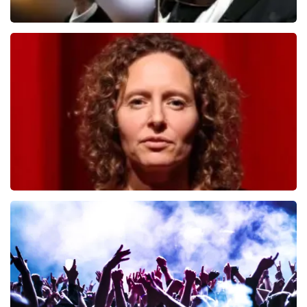
Andre Rieu
526
laatste 30 minuten
BESTEL NU
Esther van der Voort
392
laatste 30 minuten
BESTEL NU