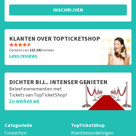
INSCHRIJVEN
KLANTEN OVER TOPTICKETSHOP
Op basis van
113.242
reviews
Lees reviews
DICHTER BIJ... INTENSER GENIETEN
Beleef evenementen met
Tickets van TopTicketShop!
Zo werken wij
Categorieën
TopTicketShop
Concerten
Klantbeoordelingen