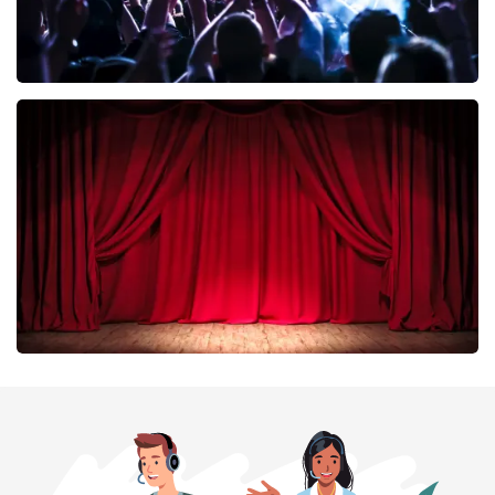
Megadeth
335
laatste 30 minuten
BESTEL NU
Job Knoester
299
laatste 30 minuten
BESTEL NU