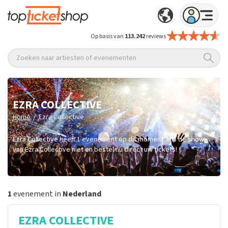
Op basis van
113.242
reviews
Zoeken naar artiesten of evenementen
EZRA COLLECTIVE
/
Home
Ezra Collective
Ezra Collective heeft 1 evenement op dit moment. Mis de show
van Ezra Collective niet en bestel nu direct uw tickets!
1
evenement in
Nederland
EZRA COLLECTIVE