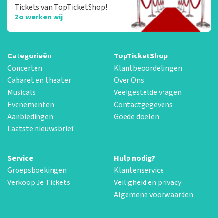
Tickets van TopTicketShop!
Zo werken wij
Categorieën
TopTicketShop
Concerten
Klantbeoordelingen
Cabaret en theater
Over Ons
Musicals
Veelgestelde vragen
Evenementen
Contactgegevens
Aanbiedingen
Goede doelen
Laatste nieuwsbrief
Service
Hulp nodig?
Groepsboekingen
Klantenservice
Verkoop Je Tickets
Veiligheid en privacy
Algemene voorwaarden