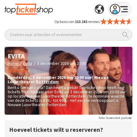
Op basis van
113.182
reviews
Zoeken naar artiesten of evenementen
EVITA
/
/
Home
Evita
3 december 2026 om 20:00
donderdag
,
3 december 2026 om 20:00
uur
|
Nieuwe
Luxortheater
Rotterdam
Bent u fan van Evita? Dan heeft u geluk! Topticketshop heeft nog
tickets beschikbaar voor Evita op 3 december 2026 om 20:00 uur
op locatie Nieuwe Luxortheater Rotterdam. De nominale waarde
van deze tickets is
€38,- tot €69,-
. Het eerste verkooppunt is
Nieuwe Luxortheater Rotterdam.
Foto: Screenshot youtube
Hoeveel tickets wilt u reserveren?