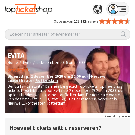
Op basis van
113.182
reviews
Zoeken naar artiesten of evenementen
EVITA
/
/
Home
Evita
2 december 2026 om 20:00
woensdag
,
2 december 2026 om 20:00
uur
|
Nieuwe
Luxortheater
Rotterdam
Bent u fan van Evita? Dan heeft u geluk! Topticketshop heeft nog
tickets beschikbaar voor Evita op 2 december 2026 om 20:00 uur
op locatie Nieuwe Luxortheater Rotterdam. De nominale waarde
van deze tickets is
€38,- tot €69,-
. Het eerste verkooppunt is
Nieuwe Luxortheater Rotterdam.
Foto: Screenshot youtube
Hoeveel tickets wilt u reserveren?