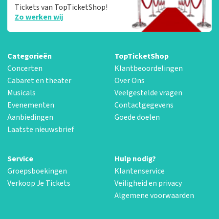
Tickets van TopTicketShop!
Zo werken wij
Categorieën
TopTicketShop
Concerten
Klantbeoordelingen
Cabaret en theater
Over Ons
Musicals
Veelgestelde vragen
Evenementen
Contactgegevens
Aanbiedingen
Goede doelen
Laatste nieuwsbrief
Service
Hulp nodig?
Groepsboekingen
Klantenservice
Verkoop Je Tickets
Veiligheid en privacy
Algemene voorwaarden