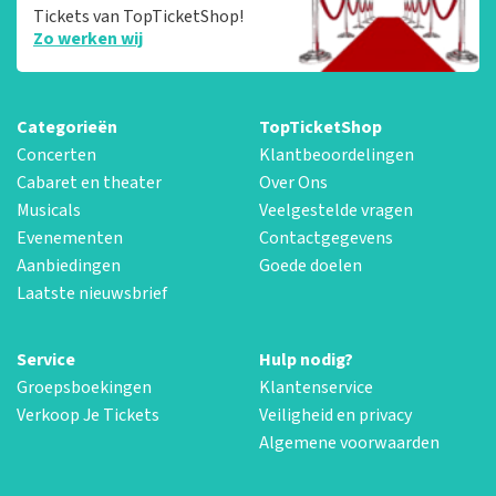
Tickets van TopTicketShop!
Zo werken wij
Categorieën
TopTicketShop
Concerten
Klantbeoordelingen
Cabaret en theater
Over Ons
Musicals
Veelgestelde vragen
Evenementen
Contactgegevens
Aanbiedingen
Goede doelen
Laatste nieuwsbrief
Service
Hulp nodig?
Groepsboekingen
Klantenservice
Verkoop Je Tickets
Veiligheid en privacy
Algemene voorwaarden