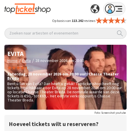
Op basis van
113.242
reviews
Zoeken naar artiesten of evenementen
EVITA
/
/
Home
Evita
28 november 2026 om 20:00
zaterdag
,
28 november 2026 om 20:00
uur
|
Chasse Theater
Breda
Bent u fan van Evita? Dan heeft u geluk! Topticketshop heeft nog
tickets beschikbaar voor Evita op 28 november 2026 om 20:00 uur
op locatie Chasse Theater Breda. De nominale waarde van deze
tickets is
€50,- tot €69,-
. Het eerste verkooppunt is Chasse
Theater Breda.
Foto: Screenshot youtube
Hoeveel tickets wilt u reserveren?