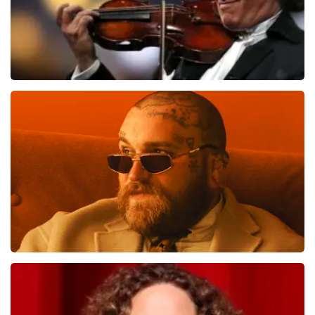
Andre Rieu
712
laatste 30 minuten
BESTEL NU
Teddy Swims
666
laatste 30 minuten