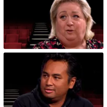
834+
reviews
BEKIJKEN
Christel De Laat
1153+
reviews
BEKIJKEN