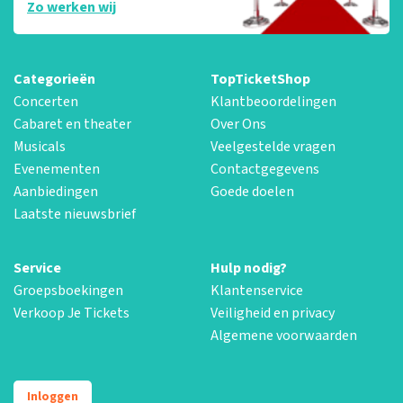
Zo werken wij
Categorieën
TopTicketShop
Concerten
Klantbeoordelingen
Cabaret en theater
Over Ons
Musicals
Veelgestelde vragen
Evenementen
Contactgegevens
Aanbiedingen
Goede doelen
Laatste nieuwsbrief
Service
Hulp nodig?
Groepsboekingen
Klantenservice
Verkoop Je Tickets
Veiligheid en privacy
Algemene voorwaarden
Inloggen