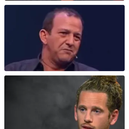
Daniel Arends
876+
reviews
BEKIJKEN
Najib en Roue
0
reviews
BEKIJKEN