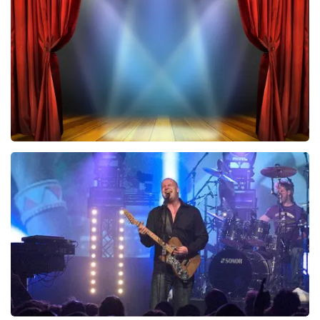
433
laatste 30 minuten
BESTEL NU
40 45 De Musical
394
laatste 30 minuten
BESTEL NU