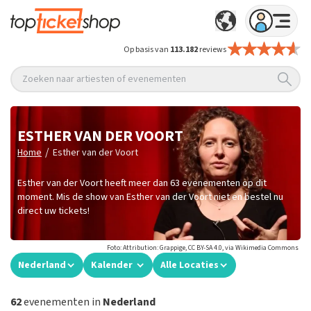
Op basis van
113.182
reviews
Zoeken naar artiesten of evenementen
ESTHER VAN DER VOORT
/
Home
Esther van der Voort
Esther van der Voort heeft meer dan 63 evenementen op dit
moment. Mis de show van Esther van der Voort niet en bestel nu
direct uw tickets!
Foto: Attribution: Grappige, CC BY-SA 4.0, via Wikimedia Commons
Nederland
Kalender
Alle Locaties
62
evenementen in
Nederland