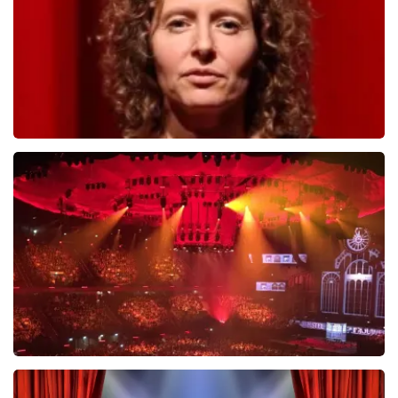
BESTEL NU
Esther van der Voort
634
laatste 30 minuten
BESTEL NU
Vrienden Van Amstel Live