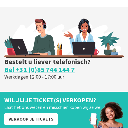
Blof
339
laatste 30 minuten
BESTEL NU
Bestelt u liever telefonisch?
Bel +31 (0)85 744 144 7
Werkdagen 12:00 - 17:00 uur
WIL JIJ JE TICKET(S) VERKOPEN?
Laat het ons weten en misschien kopen wij ze wel van je!
VERKOOP JE TICKETS