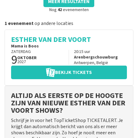
MEER RESULTATEN
Nog
42
evenementen
1 evenement
op andere locaties
ESTHER VAN DER VOORT
Mama is Boos
ZATERDAG
20:15
uur
9
Arenbergschouwburg
OKTOBER
2027
Antwerpen
,
België
BEKIJK TICKETS
ALTIJD ALS EERSTE OP DE HOOGTE
ZIJN VAN NIEUWE ESTHER VAN DER
VOORT SHOWS?
Schrijf je in voor het TopTicketShop TICKETALERT. Je
krijgt dan automatisch bericht van ons als er meer
shows beschikbaar zijn. Zo hoef je nooit meer een