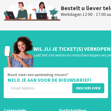
Bestelt u liever te
Werkdagen 12:00 - 17:00 uu
WIL JIJ JE TICKET(S) VERKOPEN
Laat het ons weten en misschien kopen wij ze 
Nooit meer een aanbieding missen?
MELD JE AAN VOOR DE NIEUWSBRIEF!
INSCHRIJVEN
Categorieën
TopTicketShop