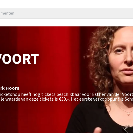
nementen
VOORT
rk
Hoorn
ticketshop heeft nog tickets beschikbaar voor Esther van der Voo
le waarde van deze tickets is
€30,-
. Het eerste verkooppunt is Sc