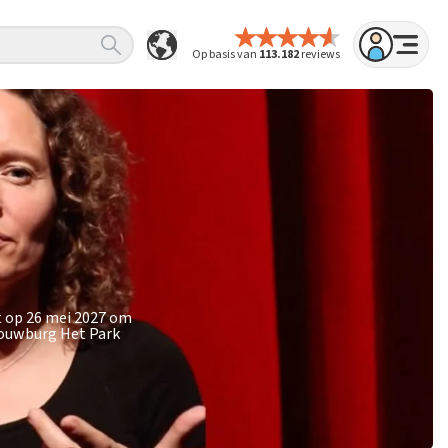
Op basis van
113.182
reviews
rt op 26 mei 2027 om
houwburg Het Park