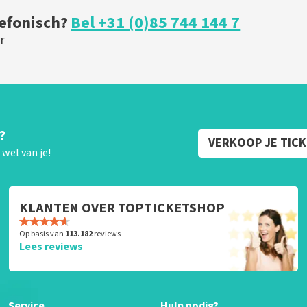
lefonisch?
Bel +31 (0)85 744 144 7
r
?
VERKOOP JE TIC
wel van je!
KLANTEN OVER TOPTICKETSHOP
Op basis van
113.182
reviews
Lees reviews
Service
Hulp nodig?