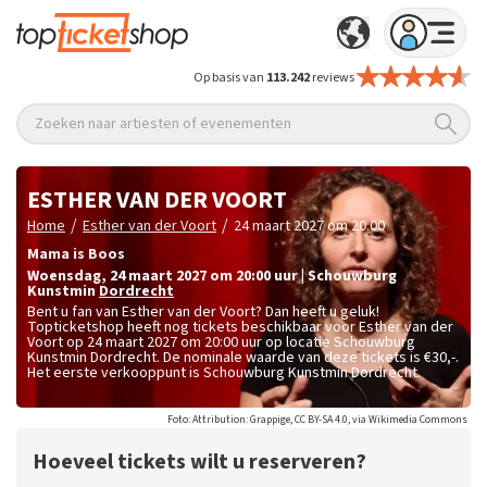
Op basis van
113.242
reviews
Zoeken naar artiesten of evenementen
ESTHER VAN DER VOORT
/
/
Home
Esther van der Voort
24 maart 2027 om 20:00
Mama is Boos
woensdag
,
24 maart 2027 om 20:00
uur
|
Schouwburg
Kunstmin
Dordrecht
Bent u fan van Esther van der Voort? Dan heeft u geluk!
Topticketshop heeft nog tickets beschikbaar voor Esther van der
Voort op 24 maart 2027 om 20:00 uur op locatie Schouwburg
Kunstmin Dordrecht. De nominale waarde van deze tickets is
€30,-
.
Het eerste verkooppunt is Schouwburg Kunstmin Dordrecht.
Foto: Attribution: Grappige, CC BY-SA 4.0, via Wikimedia Commons
Hoeveel tickets wilt u reserveren?