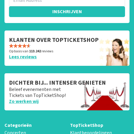
INSCHRIJVEN
KLANTEN OVER TOPTICKETSHOP
Op basis van
113.242
reviews
Lees reviews
DICHTER BIJ... INTENSER GENIETEN
Beleef evenementen met
Tickets van TopTicketShop!
Zo werken wij
Categorieën
TopTicketShop
Concerten
Klantbeoordelingen