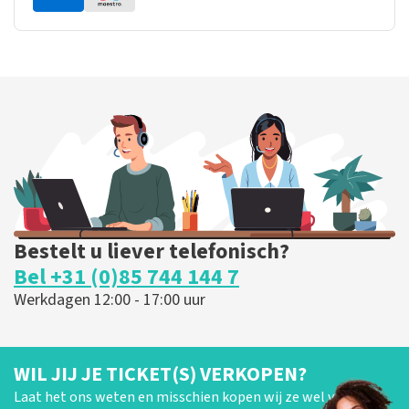
Bestelt u liever telefonisch?
Bel +31 (0)85 744 144 7
Werkdagen 12:00 - 17:00 uur
WIL JIJ JE TICKET(S) VERKOPEN?
Laat het ons weten en misschien kopen wij ze wel van je!