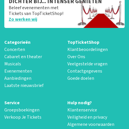
DICHTER BIJ... INTENSER GENIETEN
Beleef evenementen met
Tickets van TopTicketShop!
Zo werken wij
Categorieën
TopTicketShop
Concerten
Klantbeoordelingen
Cabaret en theater
Over Ons
Musicals
Veelgestelde vragen
Evenementen
Contactgegevens
Aanbiedingen
Goede doelen
Laatste nieuwsbrief
Service
Hulp nodig?
Groepsboekingen
Klantenservice
Verkoop Je Tickets
Veiligheid en privacy
Algemene voorwaarden