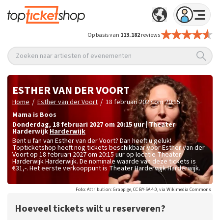
Op basis van
113.182
reviews
Zoeken naar artiesten of evenementen
ESTHER VAN DER VOORT
/
/
Home
Esther van der Voort
18 februari 2027 om 20:15
Mama is Boos
donderdag
,
18 februari 2027 om 20:15
uur
|
Theater
Harderwijk
Harderwijk
Bent u fan van Esther van der Voort? Dan heeft u geluk!
Topticketshop heeft nog tickets beschikbaar voor Esther van der
Voort op 18 februari 2027 om 20:15 uur op locatie Theater
Harderwijk Harderwijk. De nominale waarde van deze tickets is
€31,-
. Het eerste verkooppunt is Theater Harderwijk Harderwijk.
Foto: Attribution: Grappige, CC BY-SA 4.0, via Wikimedia Commons
Hoeveel tickets wilt u reserveren?