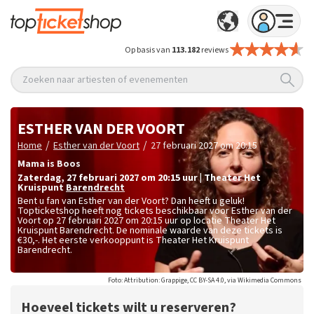
Op basis van
113.182
reviews
Zoeken naar artiesten of evenementen
ESTHER VAN DER VOORT
/
/
Home
Esther van der Voort
27 februari 2027 om 20:15
Mama is Boos
zaterdag
,
27 februari 2027 om 20:15
uur
|
Theater Het
Kruispunt
Barendrecht
Bent u fan van Esther van der Voort? Dan heeft u geluk!
Topticketshop heeft nog tickets beschikbaar voor Esther van der
Voort op 27 februari 2027 om 20:15 uur op locatie Theater Het
Kruispunt Barendrecht. De nominale waarde van deze tickets is
€30,-
. Het eerste verkooppunt is Theater Het Kruispunt
Barendrecht.
Foto: Attribution: Grappige, CC BY-SA 4.0, via Wikimedia Commons
Hoeveel tickets wilt u reserveren?