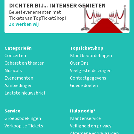
DICHTER BIJ... INTENSER GENIETEN
Beleef evenementen met
Tickets van TopTicketShop!
Zo werken wij
Categorieën
TopTicketShop
Concerten
Klantbeoordelingen
Cabaret en theater
Over Ons
Musicals
Veelgestelde vragen
Evenementen
Contactgegevens
Aanbiedingen
Goede doelen
Laatste nieuwsbrief
Service
Hulp nodig?
Groepsboekingen
Klantenservice
Verkoop Je Tickets
Veiligheid en privacy
Algemene voorwaarden