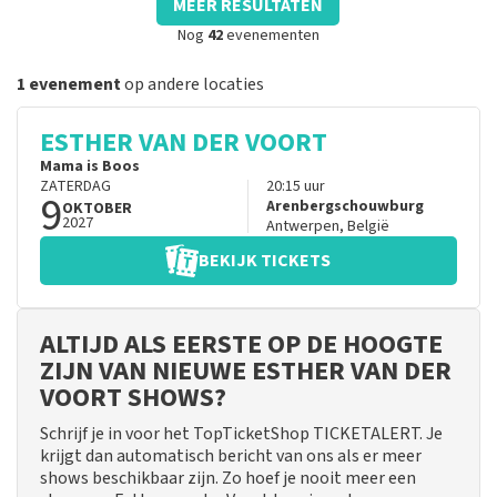
MEER RESULTATEN
Nog
42
evenementen
1 evenement
op andere locaties
ESTHER VAN DER VOORT
Mama is Boos
ZATERDAG
20:15
uur
9
Arenbergschouwburg
OKTOBER
2027
Antwerpen
,
België
BEKIJK TICKETS
ALTIJD ALS EERSTE OP DE HOOGTE
ZIJN VAN NIEUWE ESTHER VAN DER
VOORT SHOWS?
Schrijf je in voor het TopTicketShop TICKETALERT. Je
krijgt dan automatisch bericht van ons als er meer
shows beschikbaar zijn. Zo hoef je nooit meer een