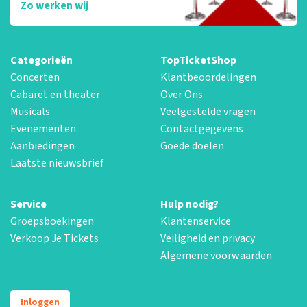
Zo werken wij
Categorieën
TopTicketShop
Concerten
Klantbeoordelingen
Cabaret en theater
Over Ons
Musicals
Veelgestelde vragen
Evenementen
Contactgegevens
Aanbiedingen
Goede doelen
Laatste nieuwsbrief
Service
Hulp nodig?
Groepsboekingen
Klantenservice
Verkoop Je Tickets
Veiligheid en privacy
Algemene voorwaarden
Inloggen