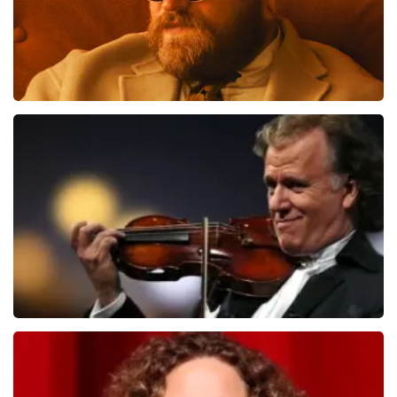
Teddy Swims
406
laatste 30 minuten
BESTEL NU
Andre Rieu
392
laatste 30 minuten