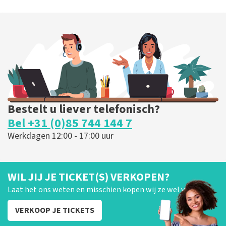
40 45 De Musical
202
laatste 30 minuten
BESTEL NU
Bestelt u liever telefonisch?
Bel +31 (0)85 744 144 7
Werkdagen 12:00 - 17:00 uur
WIL JIJ JE TICKET(S) VERKOPEN?
Laat het ons weten en misschien kopen wij ze wel van je!
VERKOOP JE TICKETS