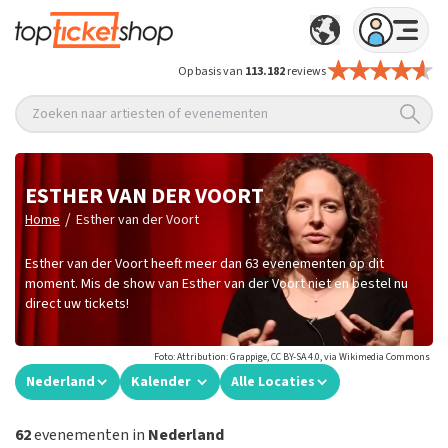
Op basis van
113.182
reviews
Zoeken naar artiesten of evenementen
ESTHER VAN DER VOORT
/
Home
Esther van der Voort
Esther van der Voort heeft meer dan 63 evenementen op dit
moment. Mis de show van Esther van der Voort niet en bestel nu
direct uw tickets!
Foto: Attribution: Grappige, CC BY-SA 4.0, via Wikimedia Commons
Nederland
Kalender
Alle Locaties
62
evenementen in
Nederland