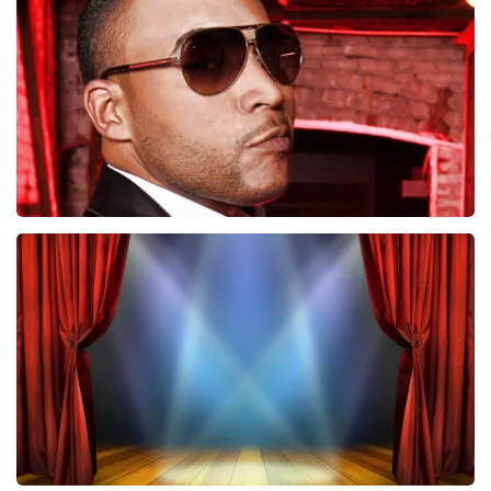
247
laatste 30 minuten
BESTEL NU
Don Omar
224
laatste 30 minuten
BESTEL NU