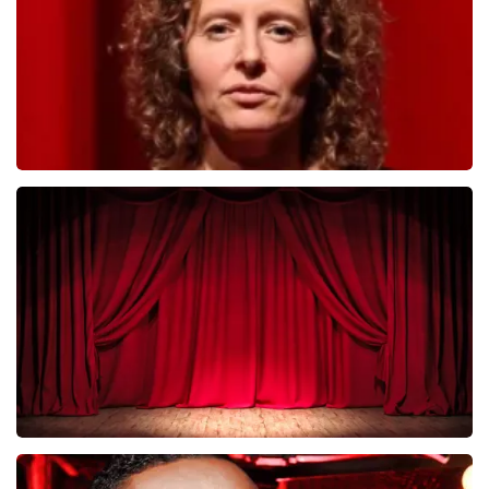
BESTEL NU
Esther van der Voort
281
laatste 30 minuten
BESTEL NU
Job Knoester