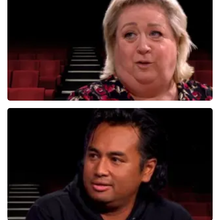
834+
reviews
BEKIJKEN
Christel De Laat
1154+
reviews
BEKIJKEN