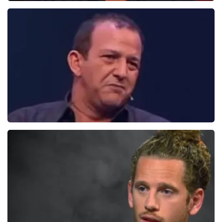
Daniel Arends
878+
reviews
BEKIJKEN
Najib en Roue
0
reviews
BEKIJKEN