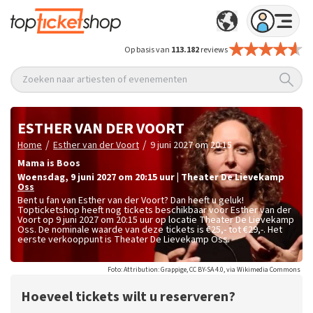
Op basis van
113.182
reviews
Zoeken naar artiesten of evenementen
ESTHER VAN DER VOORT
/
/
Home
Esther van der Voort
9 juni 2027 om 20:15
Mama is Boos
woensdag
,
9 juni 2027 om 20:15
uur
|
Theater De Lievekamp
Oss
Bent u fan van Esther van der Voort? Dan heeft u geluk!
Topticketshop heeft nog tickets beschikbaar voor Esther van der
Voort op 9 juni 2027 om 20:15 uur op locatie Theater De Lievekamp
Oss. De nominale waarde van deze tickets is
€25,- tot €29,-
. Het
eerste verkooppunt is Theater De Lievekamp Oss.
Foto: Attribution: Grappige, CC BY-SA 4.0, via Wikimedia Commons
Hoeveel tickets wilt u reserveren?