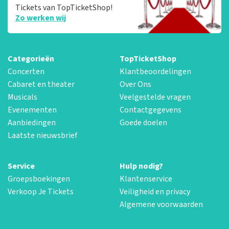
Tickets van TopTicketShop!
Zo werken wij
Categorieën
TopTicketShop
Concerten
Klantbeoordelingen
Cabaret en theater
Over Ons
Musicals
Veelgestelde vragen
Evenementen
Contactgegevens
Aanbiedingen
Goede doelen
Laatste nieuwsbrief
Service
Hulp nodig?
Groepsboekingen
Klantenservice
Verkoop Je Tickets
Veiligheid en privacy
Algemene voorwaarden