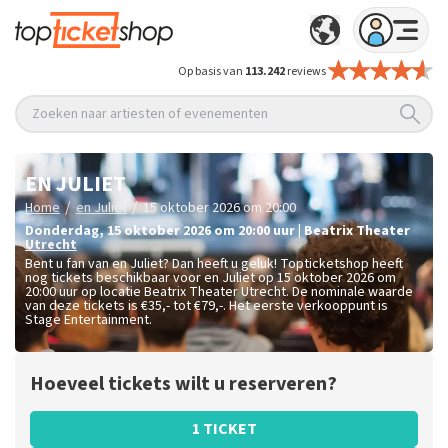
Op basis van
113.242
reviews
Zoeken naar artiesten of evenementen
EN JULIET
/
/
Home
en Juliet
15 oktober 2026 om 20:00
donderdag
,
15 oktober 2026 om 20:00
uur
|
Beatrix Theater
Utrecht
Bent u fan van en Juliet? Dan heeft u geluk! Topticketshop heeft
nog tickets beschikbaar voor en Juliet op 15 oktober 2026 om
20:00 uur op locatie Beatrix Theater Utrecht. De nominale waarde
van deze tickets is
€35,- tot €79,-
. Het eerste verkooppunt is
Stage Entertainment.
Hoeveel tickets wilt u reserveren?
1 TICKET