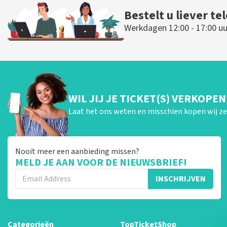
Bestelt u liever te
Werkdagen 12:00 - 17:00 uu
WIL JIJ JE TICKET(S) VERKOPEN
Laat het ons weten en misschien kopen wij ze 
Nooit meer een aanbieding missen?
MELD JE AAN VOOR DE NIEUWSBRIEF!
INSCHRIJVEN
Categorieën
TopTicketShop