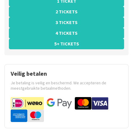
1 TICKET
2 TICKETS
3 TICKETS
4 TICKETS
5+ TICKETS
Veilig betalen
Je betaling is veilig en beschermd. We accepteren de
meestgebruikte betaalmethoden.