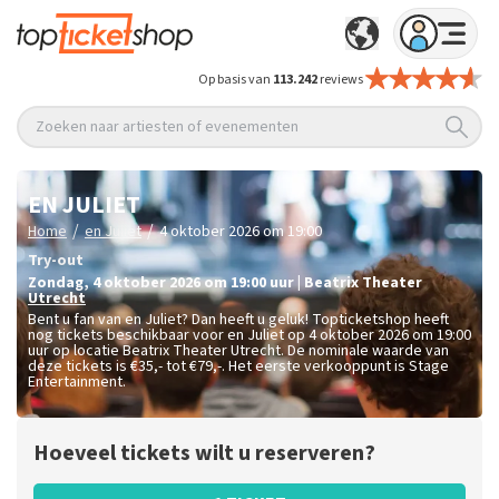
Op basis van
113.242
reviews
Zoeken naar artiesten of evenementen
EN JULIET
/
/
Home
en Juliet
4 oktober 2026 om 19:00
Try-out
zondag
,
4 oktober 2026 om 19:00
uur
|
Beatrix Theater
Utrecht
Bent u fan van en Juliet? Dan heeft u geluk! Topticketshop heeft
nog tickets beschikbaar voor en Juliet op 4 oktober 2026 om 19:00
uur op locatie Beatrix Theater Utrecht. De nominale waarde van
deze tickets is
€35,- tot €79,-
. Het eerste verkooppunt is Stage
Entertainment.
Hoeveel tickets wilt u reserveren?