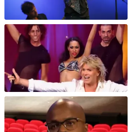
Ilse DeLange
274+
reviews
BEKIJKEN
Hans Klok
314+
reviews
BEKIJKEN