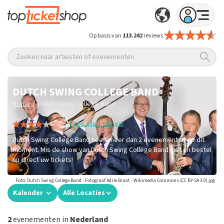
Op basis van
113.242
reviews
Zoeken naar artiesten of evenementen
DUTCH SWING COLLEGE BAND
/
Home
Dutch Swing College Band
Lees alle 1 review
Dutch Swing College Band heeft meer dan 2 evenementen op dit
moment. Mis de show van Dutch Swing College Band niet en bestel
nu direct uw tickets!
Foto: Dutch Swing College Band - Fotograaf Adrie Braat - Wikimedia Commons (CC BY-SA 3.0).jpg
Kalender
Alle Locaties
2
evenementen in
Nederland