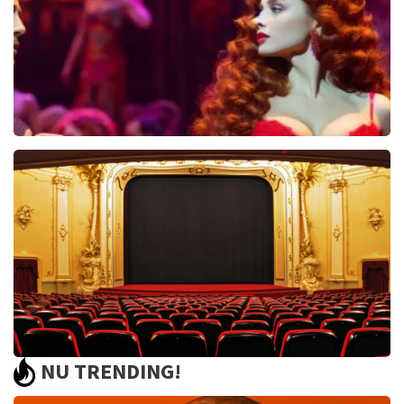
BEKIJKEN
Pretty Woman
44
reviews
BEKIJKEN
NU TRENDING!
Saturday Night Fever