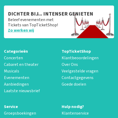
DICHTER BIJ... INTENSER GENIETEN
Beleef evenementen met
Tickets van TopTicketShop!
Zo werken wij
Categorieën
TopTicketShop
Concerten
Klantbeoordelingen
Cabaret en theater
Over Ons
Musicals
Veelgestelde vragen
Evenementen
Contactgegevens
Aanbiedingen
Goede doelen
Laatste nieuwsbrief
Service
Hulp nodig?
Groepsboekingen
Klantenservice