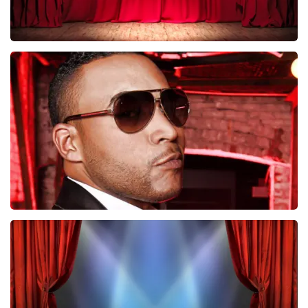
Job Knoester
247
laatste 30 minuten
BESTEL NU
Don Omar
224
laatste 30 minuten
BESTEL NU