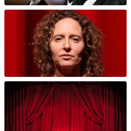
Andre Rieu
392
laatste 30 minuten
BESTEL NU
Esther van der Voort
281
laatste 30 minuten
BESTEL NU