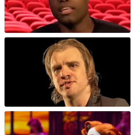
Jandino Asporaat
499+
reviews
BEKIJKEN
Jan Jaap Van Der Wal
49
reviews