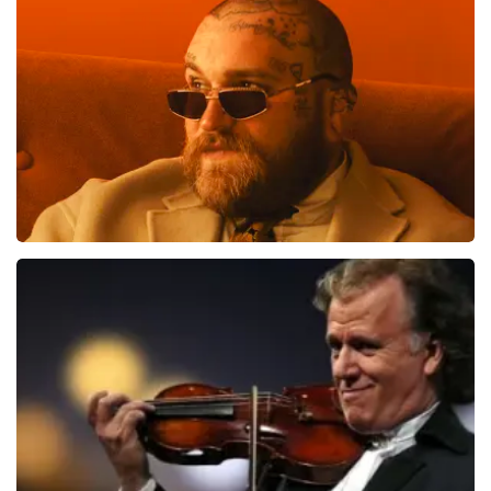
60
reviews
BEKIJKEN
Teddy Swims
406
laatste 30 minuten
BESTEL NU