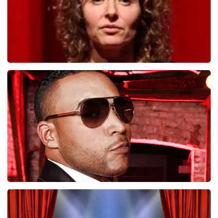
Esther van der Voort
546
laatste 30 minuten
BESTEL NU
Don Omar
422
laatste 30 minuten