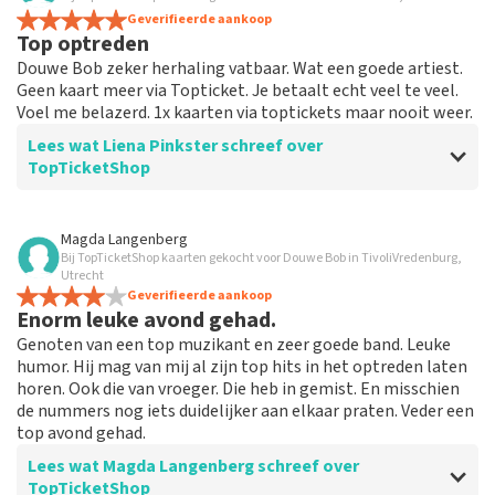
Geverifieerde aankoop
Top optreden
Douwe Bob zeker herhaling vatbaar. Wat een goede artiest.
Geen kaart meer via Topticket. Je betaalt echt veel te veel.
Voel me belazerd. 1x kaarten via toptickets maar nooit weer.
Lees wat Liena Pinkster schreef over
TopTicketShop
Beoordeling van Liena Pinkster over
TopTicketShop
Magda Langenberg
Bij TopTicketShop kaarten gekocht voor Douwe Bob in TivoliVredenburg,
Te dure kaarten
Utrecht
Je betaalt echt veel teveel. Voel me belazerd. 1x
Geverifieerde aankoop
Enorm leuke avond gehad.
kaarten gekocht via Toptickets en nooit weer. Gewoon
veel te duur. Bij Hedon zelf waren ze veel goedkoper
Genoten van een top muzikant en zeer goede band. Leuke
humor. Hij mag van mij al zijn top hits in het optreden laten
horen. Ook die van vroeger. Die heb in gemist. En misschien
Reactie van TopTicketShop
de nummers nog iets duidelijker aan elkaar praten. Veder een
top avond gehad.
Beste Liena, Bedankt voor het schrijven van een review
op onze website. Uw feedback vinden wij erg belangrijk.
Lees wat Magda Langenberg schreef over
U helpt ons zo onze dienstverlening te verbeteren en
TopTicketShop