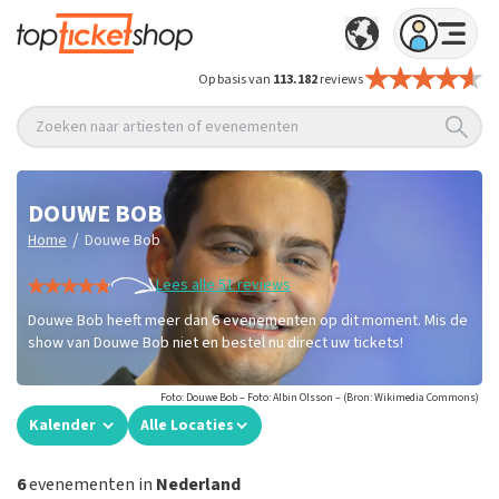
Op basis van
113.182
reviews
Zoeken naar artiesten of evenementen
DOUWE BOB
/
Home
Douwe Bob
Lees alle 51 reviews
Douwe Bob heeft meer dan 6 evenementen op dit moment. Mis de
show van Douwe Bob niet en bestel nu direct uw tickets!
Foto: Douwe Bob – Foto: Albin Olsson – (Bron: Wikimedia Commons)
Kalender
Alle Locaties
6
evenementen in
Nederland