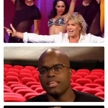
BEKIJKEN
Hans Klok
314+
reviews
BEKIJKEN