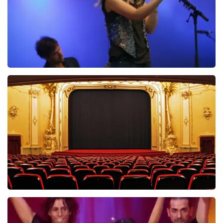
Beste Jaap, Bedankt voor het schrijven van een review
op onze website. Uw feedback vinden wij erg belangrijk.
U helpt ons zo onze dienstverlening te verbeteren en
ook helpt u andere consumenten met het maken van
een beslissing. Wij hebben uw review gelezen en willen
er graag op reageren. Het klopt dat onze tickets soms
duurder zijn dan bij het originele punt. Wij maken
gebruik van dynamic pricing op basis van vraag en
aanbod zoals ook normaal is in de vliegindustrie. Ook
Ilse DeLange
ticketmaster maakt hier gebruik van bij haar platinum
274+
reviews
tickets. Wij communiceren het feit dat wij een
wederverkoper zijn erg duidelijk op de website. Onder
BEKIJKEN
andere met de volgende zin bovenaan de pagina waar
de klant op landt: De prijzen van wederverkooptickets
kunnen hoger zijn dan de nominale waarde. Ook
noemen wij de originele waarde bij onze prijs en ook
nog eens in de winkelwagen. Het is dus niet te missen.
En verder verwijzen wij ook nog door naar het originele
verkooppunt. Meer kunnen wij niet doen. Wij hopen dat
u ondanks de hogere prijs toch een fantastische avond
heeft gehad. Met vriendelijke groeten, Joost
Saturday Night Fever
Topticketshop
60
reviews