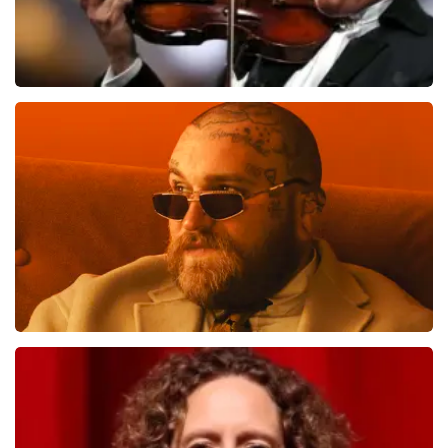
Andre Rieu
1138
laatste 30 minuten
BESTEL NU
Teddy Swims
817
laatste 30 minuten
BESTEL NU