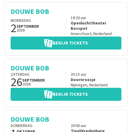
DOUWE BOB
19:30
uur
WOENSDAG
2
Openluchttheater
SEPTEMBER
Bosspot
2026
Amersfoort
,
Nederland
BEKIJK TICKETS
DOUWE BOB
ZATERDAG
20:15
uur
26
Doornroosje
SEPTEMBER
2026
Nijmegen
,
Nederland
BEKIJK TICKETS
DOUWE BOB
DONDERDAG
20:00
uur
TivoliVredenburg
OKTOBER