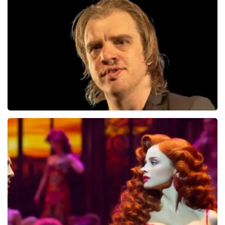
Jandino Asporaat
499+
reviews
BEKIJKEN
Jan Jaap Van Der Wal
49
reviews
BEKIJKEN