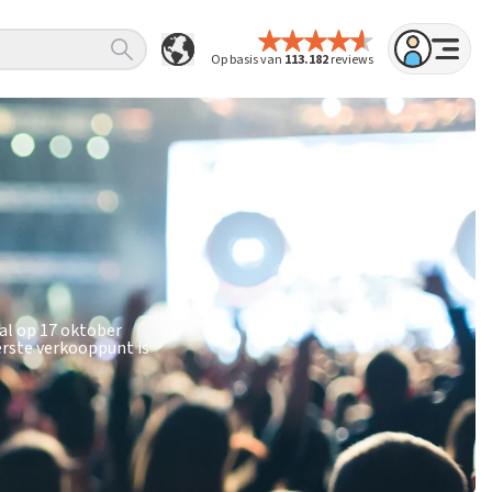
Op basis van
113.182
reviews
cal op 17 oktober
erste verkooppunt is