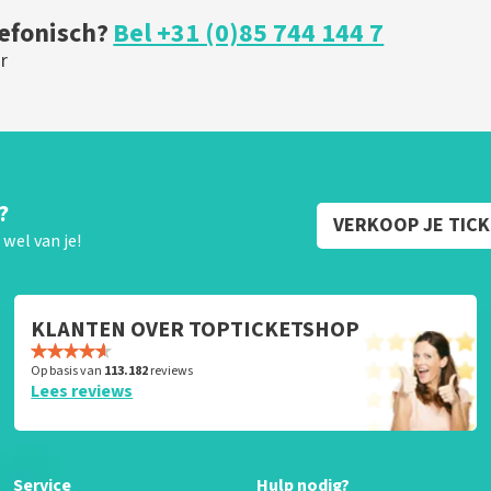
lefonisch?
Bel +31 (0)85 744 144 7
r
?
VERKOOP JE TIC
wel van je!
KLANTEN OVER TOPTICKETSHOP
Op basis van
113.182
reviews
Lees reviews
Service
Hulp nodig?