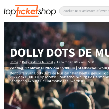
Zoeken naar artiesten of eve
DOLLY DOTS DE M
/
/
Home
Dolly Dots de Musical
17 oktober 2027 om 15:00
zondag
,
17 oktober 2027 om 15:00
uur
|
Stadsschouwburg
Bent u fan van Dolly Dots de Musical? Dan heeft u geluk! To
2027 om 15:00 uur op locatie Stadsschouwburg De Harmonie
Stadsschouwburg De Harmonie Leeuwarden.