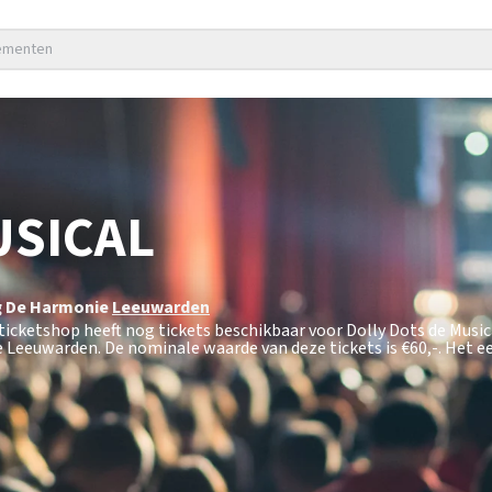
nementen
USICAL
 De Harmonie
Leeuwarden
pticketshop heeft nog tickets beschikbaar voor Dolly Dots de Musi
 Leeuwarden. De nominale waarde van deze tickets is
€60,-
. Het e