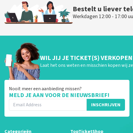
Bestelt u liever te
Werkdagen 12:00 - 17:00 uu
WIL JIJ JE TICKET(S) VERKOPEN
Laat het ons weten en misschien kopen wij ze 
Nooit meer een aanbieding missen?
MELD JE AAN VOOR DE NIEUWSBRIEF!
INSCHRIJVEN
Categorieën
TopTicketShop