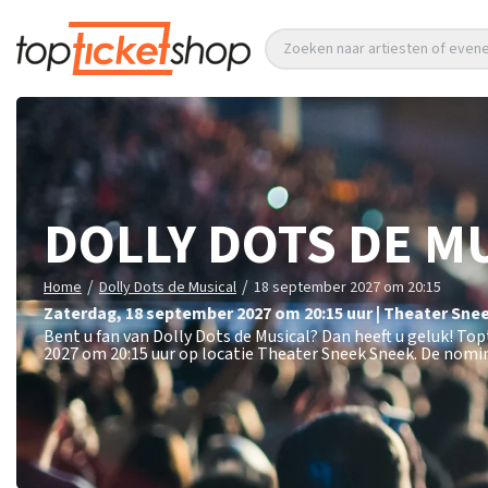
Zoeken naar artiesten of eve
DOLLY DOTS DE M
/
/
Home
Dolly Dots de Musical
18 september 2027 om 20:15
zaterdag
,
18 september 2027 om 20:15
uur
|
Theater Sne
Bent u fan van Dolly Dots de Musical? Dan heeft u geluk! To
2027 om 20:15 uur op locatie Theater Sneek Sneek. De nomin