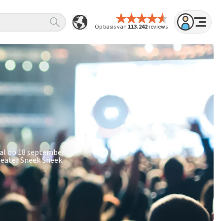
Op basis van
113.242
reviews
cal op 18 september
heater Sneek Sneek.