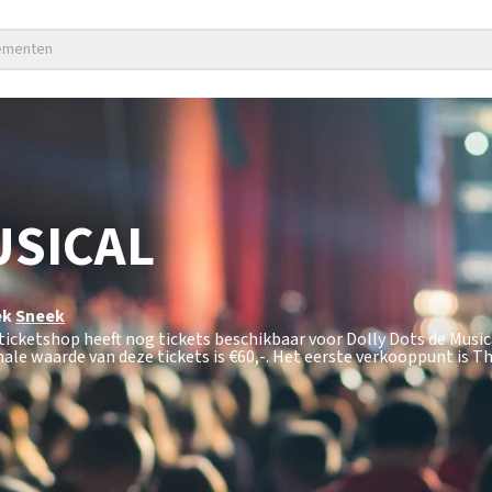
nementen
USICAL
ek
Sneek
pticketshop heeft nog tickets beschikbaar voor Dolly Dots de Musi
ale waarde van deze tickets is
€60,-
. Het eerste verkooppunt is T