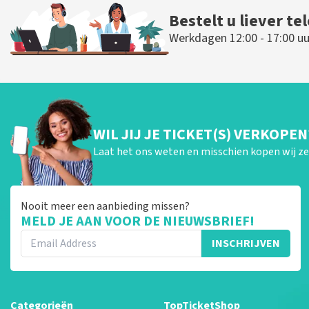
Bestelt u liever te
Werkdagen 12:00 - 17:00 uu
WIL JIJ JE TICKET(S) VERKOPEN
Laat het ons weten en misschien kopen wij ze 
Nooit meer een aanbieding missen?
MELD JE AAN VOOR DE NIEUWSBRIEF!
INSCHRIJVEN
Categorieën
TopTicketShop