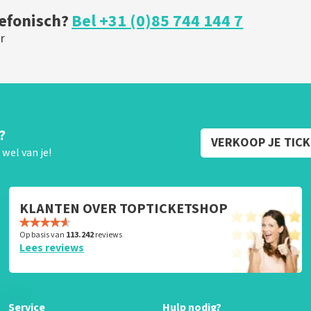
lefonisch?
Bel +31 (0)85 744 144 7
r
?
VERKOOP JE TIC
wel van je!
KLANTEN OVER TOPTICKETSHOP
Op basis van
113.242
reviews
Lees reviews
Service
Hulp nodig?