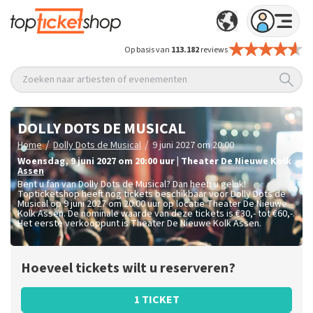
Op basis van
113.182
reviews
Zoeken naar artiesten of evenementen
DOLLY DOTS DE MUSICAL
/
/
Home
Dolly Dots de Musical
9 juni 2027 om 20:00
woensdag
,
9 juni 2027 om 20:00
uur
|
Theater De Nieuwe Kolk
Assen
Bent u fan van Dolly Dots de Musical? Dan heeft u geluk!
Topticketshop heeft nog tickets beschikbaar voor Dolly Dots de
Musical op 9 juni 2027 om 20:00 uur op locatie Theater De Nieuwe
Kolk Assen. De nominale waarde van deze tickets is
€30,- tot €60,-
.
Het eerste verkooppunt is Theater De Nieuwe Kolk Assen.
Hoeveel tickets wilt u reserveren?
1 TICKET