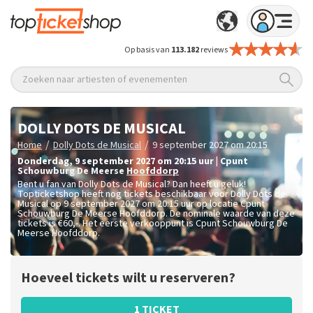
Op basis van
113.182
reviews
Zoeken naar artiesten of evenementen
DOLLY DOTS DE MUSICAL
/
/
Home
Dolly Dots de Musical
9 september 2027 om 20:15
donderdag
,
9 september 2027 om 20:15
uur
|
Cpunt
Schouwburg De Meerse
Hoofddorp
Bent u fan van Dolly Dots de Musical? Dan heeft u geluk!
Topticketshop heeft nog tickets beschikbaar voor Dolly Dots de
Musical op 9 september 2027 om 20:15 uur op locatie Cpunt
Schouwburg De Meerse Hoofddorp. De nominale waarde van deze
tickets is
€60,-
. Het eerste verkooppunt is Cpunt Schouwburg De
Meerse Hoofddorp.
Hoeveel tickets wilt u reserveren?
1 TICKET