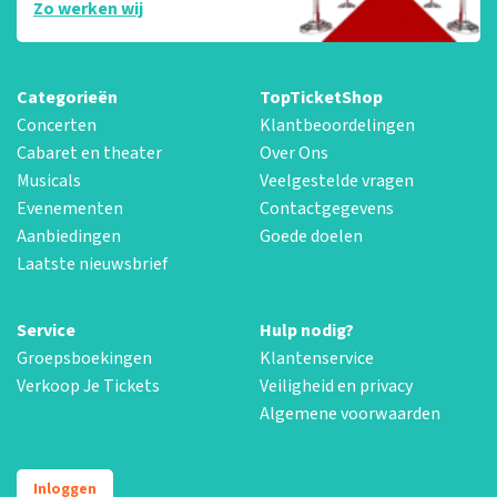
Zo werken wij
Categorieën
TopTicketShop
Concerten
Klantbeoordelingen
Cabaret en theater
Over Ons
Musicals
Veelgestelde vragen
Evenementen
Contactgegevens
Aanbiedingen
Goede doelen
Laatste nieuwsbrief
Service
Hulp nodig?
Groepsboekingen
Klantenservice
Verkoop Je Tickets
Veiligheid en privacy
Algemene voorwaarden
Inloggen