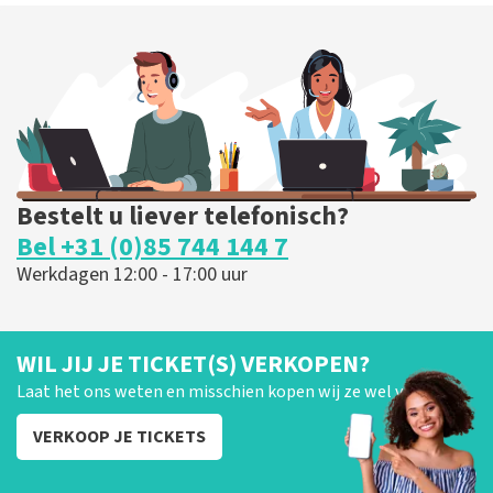
Bestelt u liever telefonisch?
Bel +31 (0)85 744 144 7
Werkdagen 12:00 - 17:00 uur
WIL JIJ JE TICKET(S) VERKOPEN?
Laat het ons weten en misschien kopen wij ze wel van je!
VERKOOP JE TICKETS