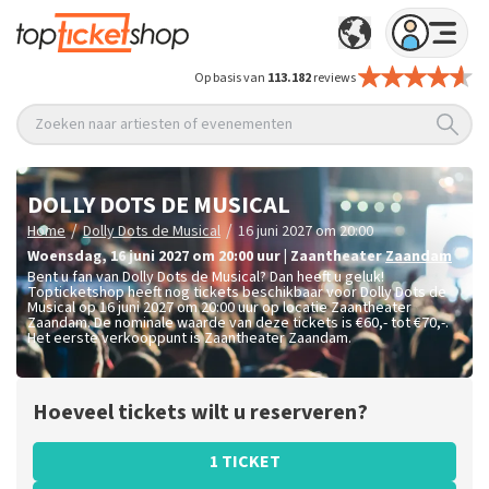
Op basis van
113.182
reviews
Zoeken naar artiesten of evenementen
DOLLY DOTS DE MUSICAL
/
/
Home
Dolly Dots de Musical
16 juni 2027 om 20:00
woensdag
,
16 juni 2027 om 20:00
uur
|
Zaantheater
Zaandam
Bent u fan van Dolly Dots de Musical? Dan heeft u geluk!
Topticketshop heeft nog tickets beschikbaar voor Dolly Dots de
Musical op 16 juni 2027 om 20:00 uur op locatie Zaantheater
Zaandam. De nominale waarde van deze tickets is
€60,- tot €70,-
.
Het eerste verkooppunt is Zaantheater Zaandam.
Hoeveel tickets wilt u reserveren?
1 TICKET