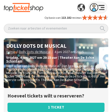
Op basis van
113.182
reviews
Zoeken naar artiesten of evenementen
DOLLY DOTS DE MUSICAL
/
/
Home
Dolly Dots de Musical
4 juni 2027 om 20:15
vrijdag
,
4 juni 2027 om 20:15
uur
|
Theater Aan De Schie
Schiedam
Bent u fan van Dolly Dots de Musical? Dan heeft u geluk!
Topticketshop heeft nog tickets beschikbaar voor Dolly Dots de
Musical op 4 juni 2027 om 20:15 uur op locatie Theater Aan De
Schie Schiedam. De nominale waarde van deze tickets is
€60,-
. Het
eerste verkooppunt is Theater Aan De Schie Schiedam.
Hoeveel tickets wilt u reserveren?
1 TICKET