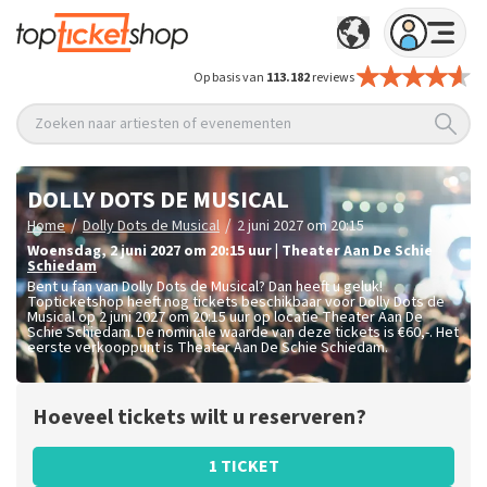
Op basis van
113.182
reviews
Zoeken naar artiesten of evenementen
DOLLY DOTS DE MUSICAL
/
/
Home
Dolly Dots de Musical
2 juni 2027 om 20:15
woensdag
,
2 juni 2027 om 20:15
uur
|
Theater Aan De Schie
Schiedam
Bent u fan van Dolly Dots de Musical? Dan heeft u geluk!
Topticketshop heeft nog tickets beschikbaar voor Dolly Dots de
Musical op 2 juni 2027 om 20:15 uur op locatie Theater Aan De
Schie Schiedam. De nominale waarde van deze tickets is
€60,-
. Het
eerste verkooppunt is Theater Aan De Schie Schiedam.
Hoeveel tickets wilt u reserveren?
1 TICKET