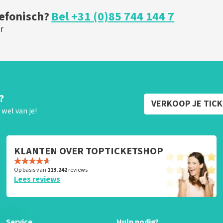
lefonisch?
Bel +31 (0)85 744 144 7
r
?
VERKOOP JE TIC
wel van je!
KLANTEN OVER TOPTICKETSHOP
Op basis van
113.242
reviews
Lees reviews
Service
Hulp nodig?