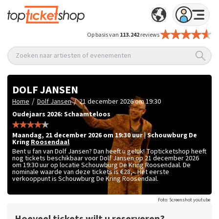
Op basis van
113.242
reviews
Zoeken naar artiesten of evenementen
DOLF JANSEN
/
/
Home
Dolf Jansen
21 december 2026 om 19:30
Oudejaars 2026: Schaamteloos
maandag
,
21 december 2026 om 19:30
uur
|
Schouwburg De
Kring
Roosendaal
Bent u fan van Dolf Jansen? Dan heeft u geluk! Topticketshop heeft
nog tickets beschikbaar voor Dolf Jansen op 21 december 2026
om 19:30 uur op locatie Schouwburg De Kring Roosendaal. De
nominale waarde van deze tickets is
€28,-
. Het eerste
verkooppunt is Schouwburg De Kring Roosendaal.
Foto: Screenshot youtube