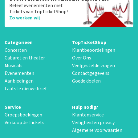
Beleef evenementen met
Tickets van TopTicketShop!
Zo werken wij
Categorieën
TopTicketShop
Concerten
Klantbeoordelingen
Cabaret en theater
Over Ons
Musicals
Veelgestelde vragen
Evenementen
Contactgegevens
Aanbiedingen
Goede doelen
Laatste nieuwsbrief
Service
Hulp nodig?
Groepsboekingen
Klantenservice
Verkoop Je Tickets
Veiligheid en privacy
Algemene voorwaarden