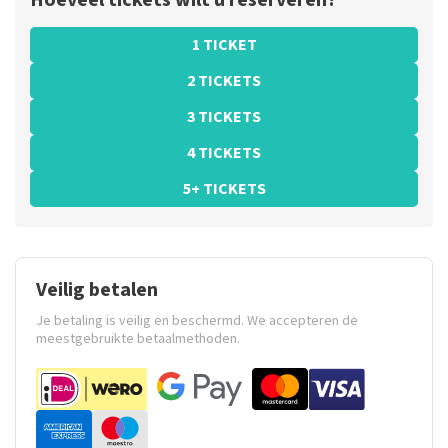
Hoeveel tickets wilt u reserveren?
1 TICKET
2 TICKETS
3 TICKETS
4 TICKETS
5+ TICKETS
Veilig betalen
Je betaling is veilig en beschermd. We accepteren de
meestgebruikte betaalmethoden.