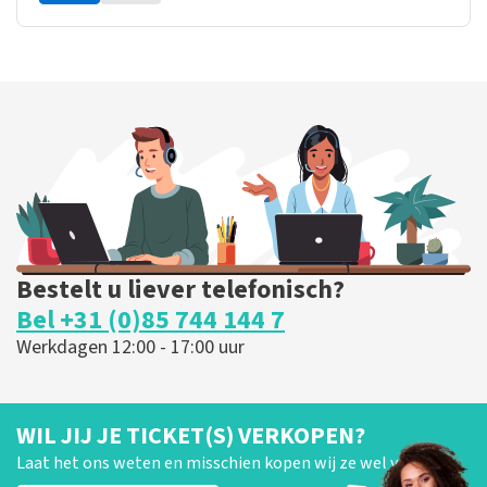
Bestelt u liever telefonisch?
Bel +31 (0)85 744 144 7
Werkdagen 12:00 - 17:00 uur
WIL JIJ JE TICKET(S) VERKOPEN?
Laat het ons weten en misschien kopen wij ze wel van je!