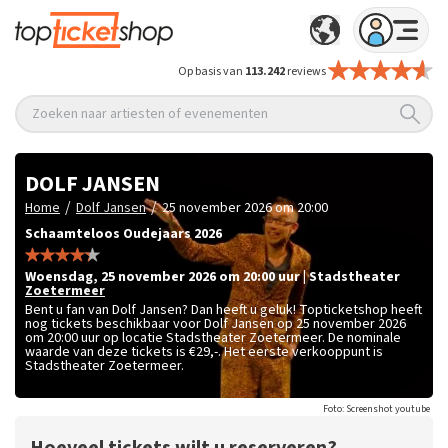
Op basis van
113.242
reviews
Zoeken naar artiesten of evenementen
DOLF JANSEN
/
/
Home
Dolf Jansen
25 november 2026 om 20:00
Schaamteloos Oudejaars 2026
woensdag
,
25 november 2026 om 20:00
uur
|
Stadstheater
Zoetermeer
Bent u fan van Dolf Jansen? Dan heeft u geluk! Topticketshop heeft
nog tickets beschikbaar voor Dolf Jansen op 25 november 2026
om 20:00 uur op locatie Stadstheater Zoetermeer. De nominale
waarde van deze tickets is
€29,-
. Het eerste verkooppunt is
Stadstheater Zoetermeer.
Foto: Screenshot youtube