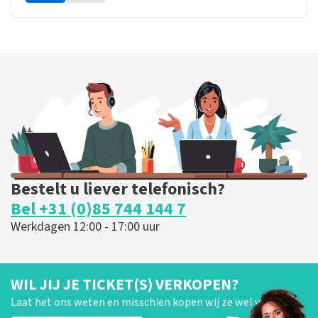
Bestelt u liever telefonisch?
Bel +31 (0)85 744 144 7
Werkdagen 12:00 - 17:00 uur
WIL JIJ JE TICKET(S) VERKOPEN?
Laat het ons weten en misschien kopen wij ze wel van je!