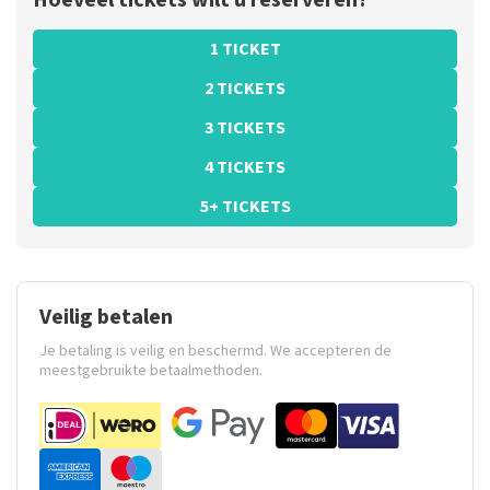
Hoeveel tickets wilt u reserveren?
1 TICKET
2 TICKETS
3 TICKETS
4 TICKETS
5+ TICKETS
Veilig betalen
Je betaling is veilig en beschermd. We accepteren de
meestgebruikte betaalmethoden.