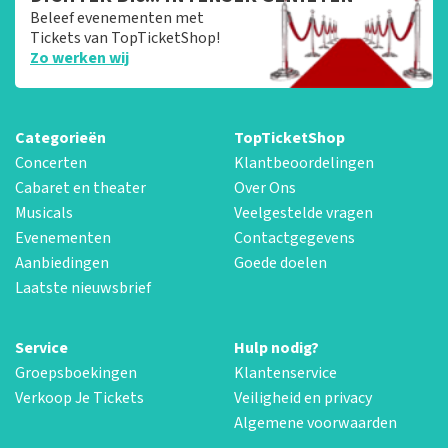
Beleef evenementen met
Tickets van TopTicketShop!
Zo werken wij
Categorieën
TopTicketShop
Concerten
Klantbeoordelingen
Cabaret en theater
Over Ons
Musicals
Veelgestelde vragen
Evenementen
Contactgegevens
Aanbiedingen
Goede doelen
Laatste nieuwsbrief
Service
Hulp nodig?
Groepsboekingen
Klantenservice
Verkoop Je Tickets
Veiligheid en privacy
Algemene voorwaarden