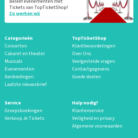
Beleef evenementen met
Tickets van TopTicketShop!
Zo werken wij
Categorieën
TopTicketShop
Concerten
Klantbeoordelingen
Cabaret en theater
Over Ons
Musicals
Veelgestelde vragen
Evenementen
Contactgegevens
Aanbiedingen
Goede doelen
Laatste nieuwsbrief
Service
Hulp nodig?
Groepsboekingen
Klantenservice
Verkoop Je Tickets
Veiligheid en privacy
Algemene voorwaarden