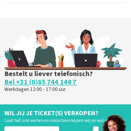
Bestelt u liever telefonisch?
Bel +31 (0)85 744 144 7
Werkdagen 12:00 - 17:00 uur
WIL JIJ JE TICKET(S) VERKOPEN?
Laat het ons weten en misschien kopen wij ze wel van je!