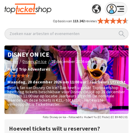
Op basis van
113.242
reviews
Zoeken naar artiesten of evenementen
DISNEY ON ICE
/
/
Home
Disney On Ice
28 december 2026 om 11:00
Road Trip Adventures
maandag
,
28 december 2026 om 11:00
uur
|
Jaarbeurs
Utrecht
Bent u fan van Disney On Ice? Dan heeft u geluk! Topticketshop
heeft nog tickets beschikbaar voor Disney On Ice op 28 december
2026 om 11:00 uur op locatie Jaarbeurs Utrecht. De nominale
waarde van deze tickets is
€21,- tot €110,-
. Het eerste
verkooppunt is Ticketmaster.
Foto: Disney on Ice – Fotocredits: Hubert Yu (CC Flickr) (CC BY-ND 2.0)
Hoeveel tickets wilt u reserveren?