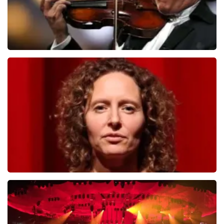
Andre Rieu
503
laatste 30 minuten
BESTEL NU
Esther van der Voort
488
laatste 30 minuten
BESTEL NU