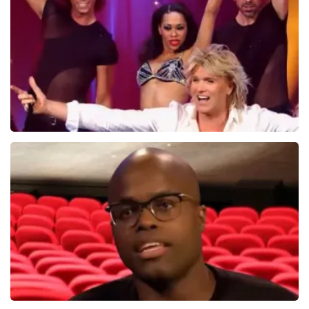
60
reviews
BEKIJKEN
Hans Klok
314+
reviews
BEKIJKEN