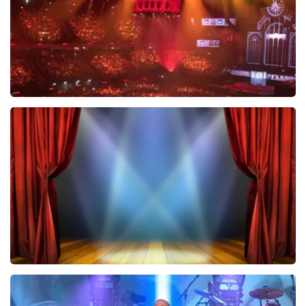
Vrienden Van Amstel Live
423
laatste 30 minuten
BESTEL NU
40 45 De Musical
290
laatste 30 minuten