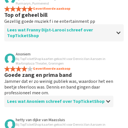
Purmaryn, Purmerend
Geverifieerde aankoop
Top of geheel bill
Gezellig goede muziek f i ne entertainment pp
Lees wat Franny Dijst-Larooi schreef over
TopTicketShop
Beoordeling van Franny Dijst-Larooi over
TopTicketShop
Anoniem
Bij TopTicketShop kaarten gekocht voor Dennis Van Aarssen in
Goede service
Martiniplaza Theater, Groningen
Geverifieerde aankoop
Goede zang en prima band
Jammer dat er zo weinig publiek was, waardoor het een
beetje sfeerloos was. Dennis en band gingen daar
professioneel mee om.
Lees wat Anoniem schreef over TopTicketShop
Beoordeling van Anoniem over
TopTicketShop
hetty van dijke
van
Maassluis
Bij TopTicketShop kaarten gekocht voor Dennis Van Aarssen in