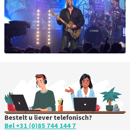
BESTEL NU
Blof
255
laatste 30 minuten
BESTEL NU
Bestelt u liever telefonisch?
Bel +31 (0)85 744 144 7