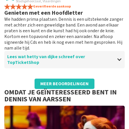
Goed geregeld
Stadsgehoorzaal, Vlaardingen
keurig
Geverifieerde aankoop
Genieten met een Hoofdletter
We hadden prima plaatsen. Dennis is een uitstekende zanger
met achter zich een geweldige band. Een avond aan elkaar
praten is een kunt en die kunst had hij ook onder de knie.
Kortom een topavond en zeker een aanrader. Na afloop
signeerde hij Cds en heb ik nog even met hem gesproken. Hij
nam alle tijd.
Lees wat hetty van dijke schreef over
TopTicketShop
Beoordeling van hetty van dijke over
TopTicketShop
MEER BEOORDELINGEN
Snel en duidelijk
OMDAT JE GEÏNTERESSEERD BENT IN
DENNIS VAN AARSSEN