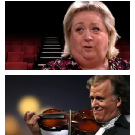
Jandino Asporaat
499+
reviews
BEKIJKEN
Christel De Laat
1153+
reviews
BEKIJKEN