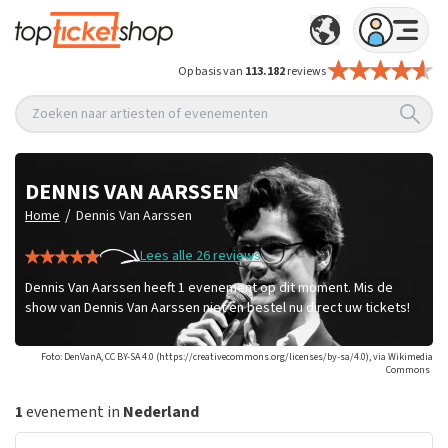
Op basis van
113.182
reviews
Zoeken naar artiesten of evenementen
DENNIS VAN AARSSEN
/
Home
Dennis Van Aarssen
Lees alle 26 reviews
Dennis Van Aarssen heeft 1 evenement op dit moment. Mis de
show van Dennis Van Aarssen niet en bestel nu direct uw tickets!
Foto: DenVanA, CC BY-SA 4.0 (https://creativecommons.org/licenses/by-sa/4.0), via Wikimedia
Commons
1
evenement in
Nederland