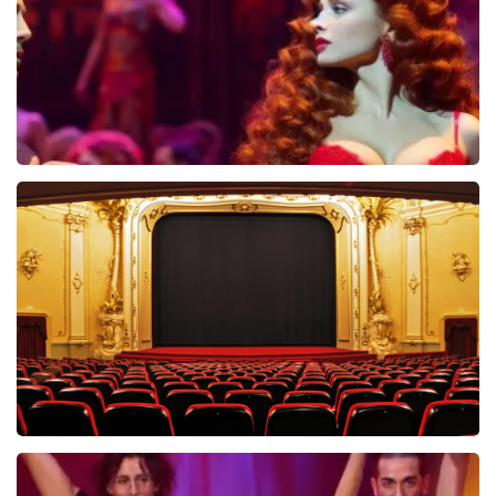
Pretty Woman
44
reviews
BEKIJKEN
Saturday Night Fever