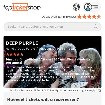
Op basis van
113.182
reviews
Zoeken naar artiesten of evenementen
DEEP PURPLE
/
/
Home
Deep Purple
3 november 2026 om 19:30
dinsdag
,
3 november 2026 om 19:30
uur
|
Westfalenhalle 1
Dortmund
Bent u fan van Deep Purple? Dan heeft u geluk! Topticketshop
heeft nog tickets beschikbaar voor Deep Purple op 3 november
2026 om 19:30 uur op locatie Westfalenhalle 1 Dortmund. De
nominale waarde van deze tickets is
€75,- tot €133,-
. Het eerste
verkooppunt is Westfalenhalle 1 Dortmund.
Foto: Silvio Tanaka from SP, Brazil [CC BY 2.0 (https://creativecommons.org/licenses/by/2.0)]
Hoeveel tickets wilt u reserveren?