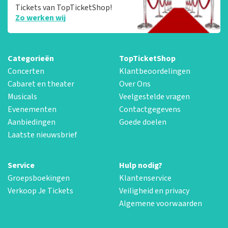
Tickets van TopTicketShop!
Zo werken wij
Categorieën
TopTicketShop
Concerten
Klantbeoordelingen
Cabaret en theater
Over Ons
Musicals
Veelgestelde vragen
Evenementen
Contactgegevens
Aanbiedingen
Goede doelen
Laatste nieuwsbrief
Service
Hulp nodig?
Groepsboekingen
Klantenservice
Verkoop Je Tickets
Veiligheid en privacy
Algemene voorwaarden