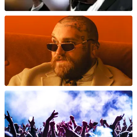
Andre Rieu
514
laatste 30 minuten
BESTEL NU
Teddy Swims
461
laatste 30 minuten
BESTEL NU