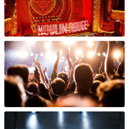
Moulin Rouge
89
reviews
BEKIJKEN
Hairspray
40
reviews