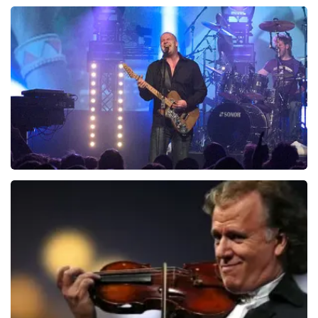
6649+
reviews
BEKIJKEN
Blof
821
laatste 30 minuten
BESTEL NU