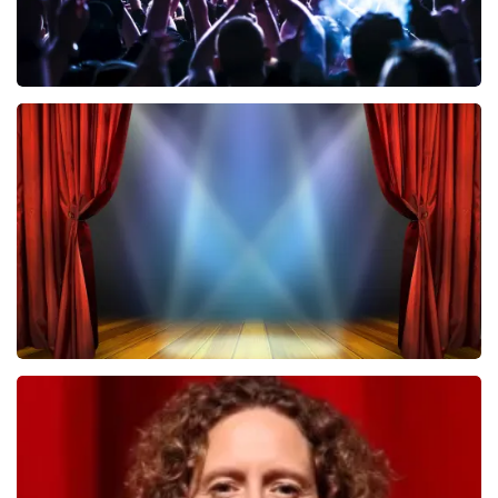
Megadeth
322
laatste 30 minuten
BESTEL NU
40 45 De Musical
233
laatste 30 minuten
BESTEL NU