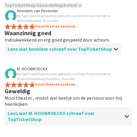
TopTicketShop beoordelingsbeleid
Anoniem
van
Deventer
Bij TopTicketShop kaarten gekocht voor Dear Evan Hansen in
TopTicketShop verzamelt reviews van echte klanten. Het is
Wilminktheater, Enschede
niet mogelijk om een review achter te laten als je geen
Geverifieerde aankoop
tickets hebt aangeschaft bij TopTicketShop. Reviews met
Waanzinnig goed
grof taalgebruik en/of onwaarheden worden niet geplaatst.
Indrukwekkend en erg goed gespeeld door acteurs
Het kan enkele weken duren voordat een review wordt
geplaatst.
Lees wat Anoniem schreef over TopTicketShop
Beoordeling van Anoniem over
TopTicketShop
M. HOOBROECKX
Bij TopTicketShop kaarten gekocht voor Dear Evan Hansen in
Goed
Stadsschouwburg Haarlem, Haarlem
Geverifieerde aankoop
Geweldig
Mooi theater , moest wel beetje om de persoon voor mij
heenkijken
Lees wat M. HOOBROECKX schreef over
TopTicketShop
Beoordeling van M. HOOBROECKX over
TopTicketShop