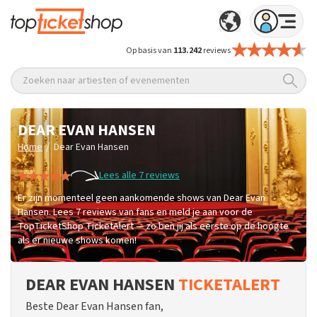
Op basis van
113.242
reviews
Zoeken naar artiesten of evenementen
DEAR EVAN HANSEN
/
Home
Dear Evan Hansen
Lees alle 7 reviews
Er zijn momenteel geen aankomende shows van Dear Evan
Hansen. Lees 7 reviews van fans en meld je aan voor de
TopTicketShop TicketAlert — zo ben jij als eerste op de hoogte
als er nieuwe shows komen!
DEAR EVAN HANSEN
TICKETALERT
Beste Dear Evan Hansen fan,