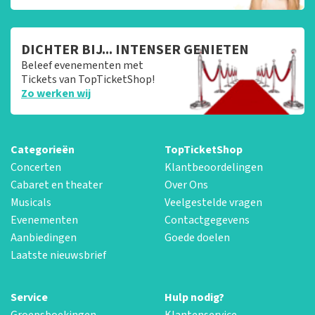
DICHTER BIJ... INTENSER GENIETEN
Beleef evenementen met
Tickets van TopTicketShop!
Zo werken wij
Categorieën
TopTicketShop
Concerten
Klantbeoordelingen
Cabaret en theater
Over Ons
Musicals
Veelgestelde vragen
Evenementen
Contactgegevens
Aanbiedingen
Goede doelen
Laatste nieuwsbrief
Service
Hulp nodig?
Groepsboekingen
Klantenservice