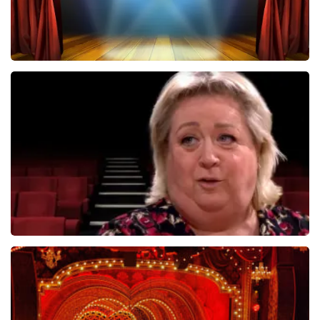
noemen wij de originele waarde bij onze prijs en ook
nog eens in de winkelwagen. Het is dus niet te missen.
En verder verwijzen wij ook nog door naar het originele
verkooppunt. Meer kunnen wij niet doen. Wij hopen dat
u ondanks de hogere prijs toch een fantastische avond
40 45 De Musical
heeft gehad. Met vriendelijke groeten, Joost
Topticketshop
2588+
reviews
BEKIJKEN
Christel De Laat
1154+
reviews
BEKIJKEN