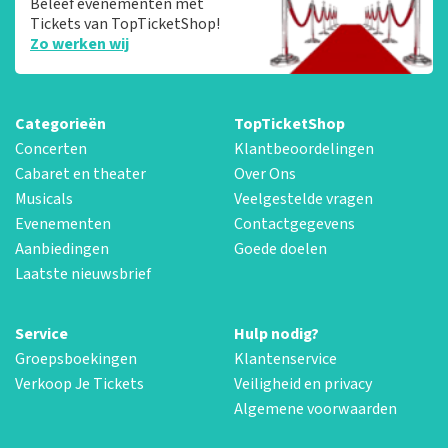
Beleef evenementen met
Tickets van TopTicketShop!
Zo werken wij
Categorieën
TopTicketShop
Concerten
Klantbeoordelingen
Cabaret en theater
Over Ons
Musicals
Veelgestelde vragen
Evenementen
Contactgegevens
Aanbiedingen
Goede doelen
Laatste nieuwsbrief
Service
Hulp nodig?
Groepsboekingen
Klantenservice
Verkoop Je Tickets
Veiligheid en privacy
Algemene voorwaarden