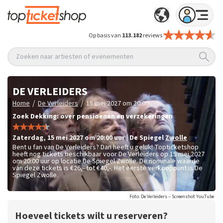
Op basis van
113.182
reviews
Zoeken naar artiesten of evenementen
DE VERLEIDERS
/
/
Home
De Verleiders
15 mei 2027 om 20:00
Zoek Dekking: over pensioenen en verzekeringen
zaterdag
,
15 mei 2027 om 20:00
uur
|
De Spiegel
Zwolle
Bent u fan van De Verleiders? Dan heeft u geluk! Topticketshop
heeft nog tickets beschikbaar voor De Verleiders op 15 mei 2027
om 20:00 uur op locatie De Spiegel Zwolle. De nominale waarde
van deze tickets is
€26,- tot €40,-
. Het eerste verkooppunt is De
Spiegel Zwolle.
Foto: De Verleiders – Screenshot YouTube
Hoeveel tickets wilt u reserveren?