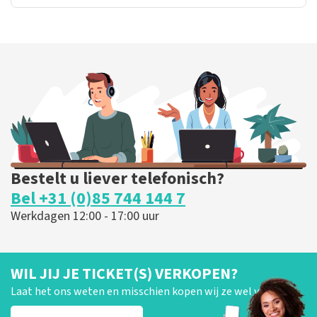
Bestelt u liever telefonisch?
Bel +31 (0)85 744 144 7
Werkdagen 12:00 - 17:00 uur
WIL JIJ JE TICKET(S) VERKOPEN?
Laat het ons weten en misschien kopen wij ze wel van je!