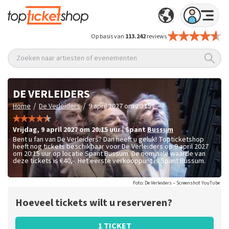
Op basis van
113.242
reviews
Zoeken naar artiesten of evenementen
DE VERLEIDERS
/
/
Home
De Verleiders
9 april 2027 om 20:15
vrijdag
,
9 april 2027 om 20:15
uur
|
Spant
Bussum
Bent u fan van De Verleiders? Dan heeft u geluk! Topticketshop
heeft nog tickets beschikbaar voor De Verleiders op 9 april 2027
om 20:15 uur op locatie Spant Bussum. De nominale waarde van
deze tickets is
€40,-
. Het eerste verkooppunt is Spant Bussum.
Foto: De Verleiders – Screenshot YouTube
Hoeveel tickets wilt u reserveren?
1 TICKET